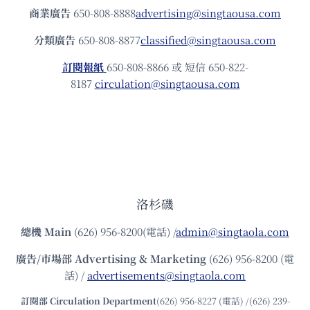
商業廣告
650-808-8888
advertising@singtaousa.com
分類廣告
650-808-8877
classified@singtaousa.com
訂閱報紙
650-808-8866 或 短信 650-822-
8187
circulation@singtaousa.com
洛杉磯
總機
Main
(626) 956-8200(電話) /
admin@singtaola.com
廣告/市場部
Advertising & Marketing
(626) 956-8200 (電
話) /
advertisements@singtaola.com
訂閱部 Circulation Department
(626) 956-8227 (電話) /(626) 239-