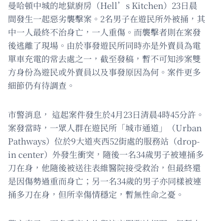
曼哈頓中城的地獄廚房（Hell’s Kitchen）23日晨
間發生一起惡劣襲擊案。2名男子在遊民所外被捅，其
中一人最終不治身亡，一人重傷。而襲擊者則在案發
後逃離了現場。由於事發遊民所同時亦是外賣員為電
單車充電的常去處之一，截至發稿，暫不可知涉案雙
方身份為遊民或外賣員以及事發原因為何。案件更多
細節仍有待調查。
市警消息， 這起案件發生於4月23日清晨4時45分許。
案發當時，一眾人群在遊民所「城市通道」（Urban
Pathways）位於9大道夾西52街處的服務站（drop-
in center）外發生衝突，隨後一名34歲男子被連捅多
刀在身，他隨後被送往表維醫院接受救治，但最終還
是因傷勢過重而身亡；另一名34歲的男子亦同樣被連
捅多刀在身，但所幸傷情穩定，暫無性命之憂。