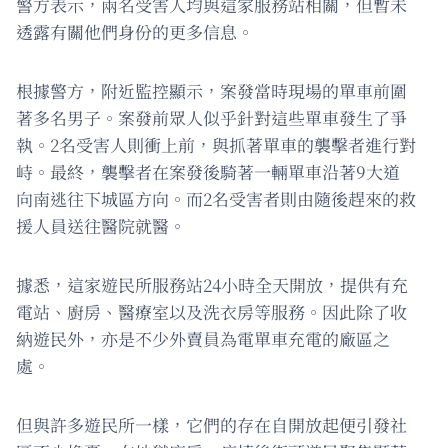
警方表示，兩名受害人均與這家服務站相關，但暫未
透露有關他們身份的更多信息。
根據警方，附近監控顯示，案發當時現場的單車前圍
著多名男子。案發前眾人似乎針對這些單車發生了爭
執。2名受害人則衝上前，與抓著單車的襲擊者進行對
峙。最終，襲擊者在案發後騎著一輛單車沿著9大道
向南逃往下城區方向。而2名受害者則由隨後趕來的救
援人員送往醫院就醫。
據悉，這家遊民所服務站24小時全天開放，提供有充
電站、廚房、醫療室以及洗衣房等服務。因此除了收
納遊民外，亦是不少外賣員為電單車充電的廠區之
處。
但與許多遊民所一樣，它們的存在自開放起便引發社