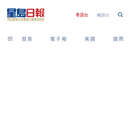
Skip
to
國語台
粵語台
content
首頁
電子報
美國
國際