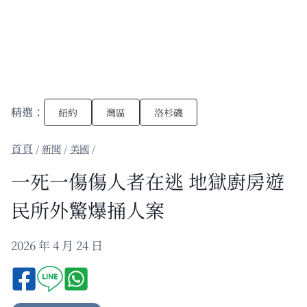
精選：
紐約
灣區
洛杉磯
/
新聞
/
美國
/
一死一傷傷人者在逃 地獄廚房遊
民所外驚爆捅人案
2026 年 4 月 24 日