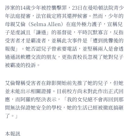
涉案的14歲少年被控襲擊罪，23日在曼哈頓法院青少
年法庭提審，法官裁定將其還押候審。然而，少年的
母親艾倫（Selma Allen）在庭外極力護子，宣稱兒
子是虔誠且「謙遜」的基督徒，平時沉默寡言，反指
受害者才是霸凌者，並稱此次事件是「遭到挑釁後的
報復」。她否認兒子曾索要電話，並堅稱兩人是會透
過通訊軟體交流的朋友，更指責校長忽視了她對兒子
被霸凌的投訴。
艾倫聲稱受害者在錄影開始前先推了她的兒子，但她
並未能出示相關證據。目前校方尚未對此作出正式回
應，而阿羅約堅決表示，「我的女兒絕不會再回到那
間無法保證她安全的學校，她的生活已經被徹底搞砸
了。」
本報訊