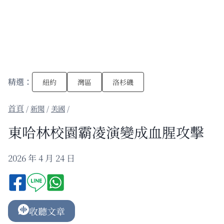
精選：
紐約
灣區
洛杉磯
/
新聞
/
美國
/
東哈林校園霸凌演變成血腥攻擊
2026 年 4 月 24 日
收聽文章