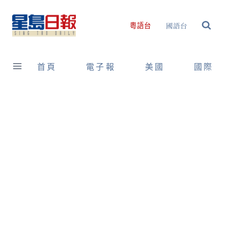
Skip
to
國語台
粵語台
content
首頁
電子報
美國
國際