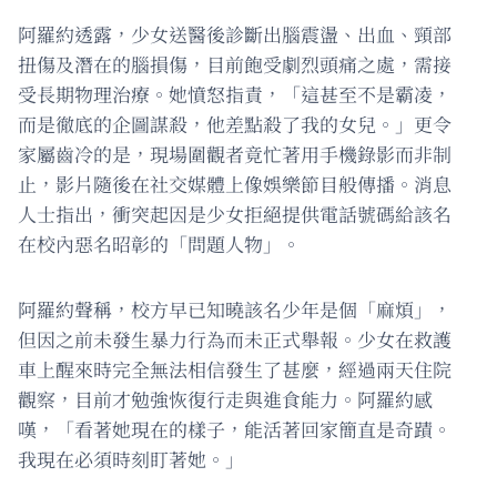
阿羅約透露，少女送醫後診斷出腦震盪、出血、頸部
扭傷及潛在的腦損傷，目前飽受劇烈頭痛之處，需接
受長期物理治療。她憤怒指責，「這甚至不是霸凌，
而是徹底的企圖謀殺，他差點殺了我的女兒。」更令
家屬齒冷的是，現場圍觀者竟忙著用手機錄影而非制
止，影片隨後在社交媒體上像娛樂節目般傳播。消息
人士指出，衝突起因是少女拒絕提供電話號碼給該名
在校內惡名昭彰的「問題人物」。
阿羅約聲稱，校方早已知曉該名少年是個「麻煩」，
但因之前未發生暴力行為而未正式舉報。少女在救護
車上醒來時完全無法相信發生了甚麼，經過兩天住院
觀察，目前才勉強恢復行走與進食能力。阿羅約感
嘆，「看著她現在的樣子，能活著回家簡直是奇蹟。
我現在必須時刻盯著她。」