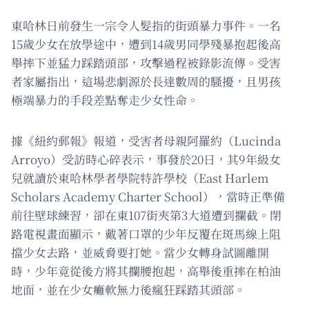
東哈林日前發生一宗令人髮指的街頭暴力事件。一名
15歲少女在放學途中，遭到14歲男同學殘暴抱起後高
舉摔下並猛力踩踏頭部，攻擊過程被錄影流傳。受害
者家屬指出，這場悲劇源於長達數周的騷擾，且男孩
極端暴力的手段差點奪走少女性命。
據《紐約郵報》報道，受害者母親阿羅約（Lucinda
Arroyo）受訪時心碎表示，事發於20日，其9年級女
兒就讀於東哈林學者學院特許學校（East Harlem
Scholars Academy Charter School），當時正準備
前往壁球練習，卻在東107街夾第3大道遭到攔截。閉
路電視畫面顯示，戴著口罩的少年反覆在斑馬線上阻
擋少女去路，並威脅要打她。當少女轉身試圖離開
時，少年竟從後方將其攔腰抱起，高舉後重摔在柏油
地面，並在少女癱軟無力後瘋狂踩踏其頭部。