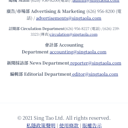
廣告/市場部
Advertising & Marketing
(626) 956-8200 (電
話) /
advertisements@singtaola.com
訂閱部 Circulation Department
(626) 956-8227 (電話) /(626) 239-
3323 (傳真)
circulation@singtaola.com
會計部 Accounting
Department
accounting@singtaola.com
新聞採訪部 News Department
reporter@singtaola.com
編輯部 Editorial Department
editor@singtaola.com
© 2021 Sing Tao Ltd. All rights reserved.
私隱政策聲明
|
使⽤條款
|
版權告⽰