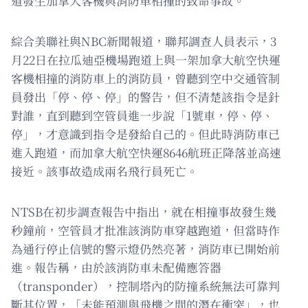
道發生加拿大客機與消防車相撞的致命事故。
綜合美聯社與NBC新聞報道，聯邦調查人員表示，3
月22日在拉瓜迪亞機場跑道上與一架加拿大航空快運
客機相撞的消防車上的消防員，曾聽到空中交通管制
員發出「停、停、停」的警告，但不清楚該指令是針
對誰，直到聽到空管員進一步說「1號車，停、停、
停」，才意識到指令是發給自己的。但此時消防車已
進入跑道，而加拿大航空快運8646航班正降落並高速
接近。該事故造成兩名飛行員死亡。
NTSB在初步調查報告中指出，就在相撞事故發生幾
秒鐘前，空管員才批准該消防車穿越跑道，但當時作
為通行停止信號的警示燈仍然亮著，消防車已開始前
進。報告稱，由於該消防車未配備應答器
（transponder），控制塔內的防撞系統無法可靠判
斷其位置，「未能預測與飛機之間的潛在衝突」，也