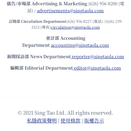
廣告/市場部
Advertising & Marketing
(626) 956-8200 (電
話) /
advertisements@singtaola.com
訂閱部 Circulation Department
(626) 956-8227 (電話) /(626) 239-
3323 (傳真)
circulation@singtaola.com
會計部 Accounting
Department
accounting@singtaola.com
新聞採訪部 News Department
reporter@singtaola.com
編輯部 Editorial Department
editor@singtaola.com
© 2021 Sing Tao Ltd. All rights reserved.
私隱政策聲明
|
使⽤條款
|
版權告⽰