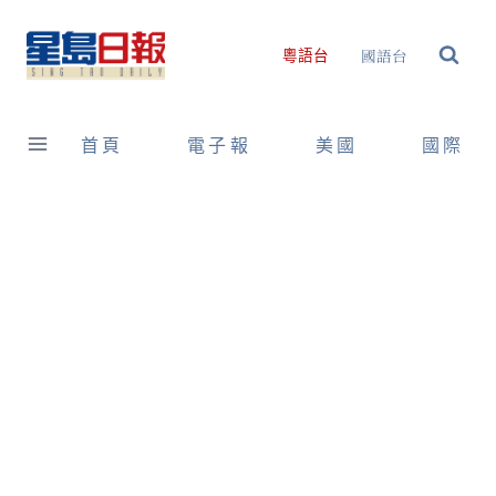
Skip
to
國語台
粵語台
content
首頁
電子報
美國
國際