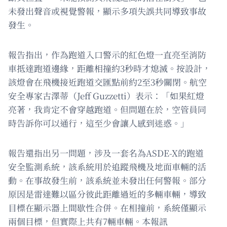
未發出聲音或視覺警報，顯示多項失誤共同導致事故
發生。
報告指出，作為跑道入口警示的紅色燈一直亮至消防
車抵達跑道邊緣，距離相撞約3秒時才熄滅。按設計，
該燈會在飛機接近跑道交匯點前約2至3秒關閉。航空
安全專家古澤蒂（Jeff Guzzetti）表示：「如果紅燈
亮著，我肯定不會穿越跑道。但問題在於，空管員同
時告訴你可以通行，這至少會讓人感到迷惑。」
報告還指出另一問題，涉及一套名為ASDE-X的跑道
安全監測系統，該系統用於追蹤飛機及地面車輛的活
動。在事故發生前，該系統並未發出任何警報。部分
原因是雷達難以區分彼此距離過近的多輛車輛，導致
目標在顯示器上間歇性合併。在相撞前，系統僅顯示
兩個目標，但實際上共有7輛車輛。本報訊