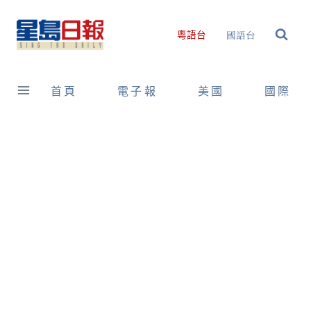
Skip
to
國語台
粵語台
content
首頁
電子報
美國
國際