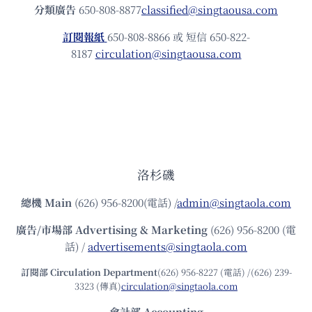
分類廣告
650-808-8877
classified@singtaousa.com
訂閱報紙
650-808-8866 或 短信 650-822-
8187
circulation@singtaousa.com
洛杉磯
總機
Main
(626) 956-8200(電話) /
admin@singtaola.com
廣告/市場部
Advertising & Marketing
(626) 956-8200 (電
話) /
advertisements@singtaola.com
訂閱部 Circulation Department
(626) 956-8227 (電話) /(626) 239-
3323 (傳真)
circulation@singtaola.com
會計部 Accounting