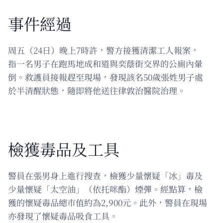
事件經過
周五（24日）晚上7時許，警方接獲清潔工人報案，
指一名男子在跑馬地成和道與奕蔭街交界的公廁內暈
倒。救護員接報趕至現場，發現該名50歲張姓男子處
於半清醒狀態，隨即將他送往律敦治醫院治理。
檢獲毒品及工具
警員在張男身上進行搜查，檢獲少量懷疑「冰」毒及
少量懷疑「太空油」（依托咪酯）煙彈。經點算，檢
獲的懷疑毒品總市值約為2,900元。此外，警員在現場
亦發現了懷疑毒品吸食工具。