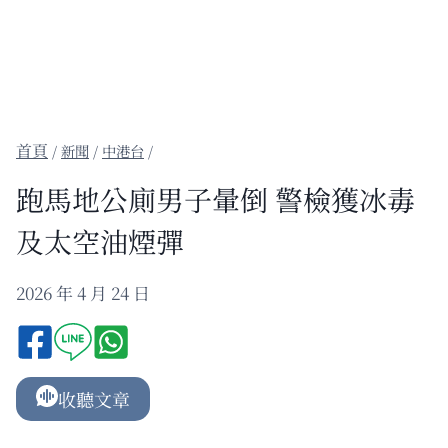
/
新聞
/
中港台
/
跑馬地公廁男子暈倒 警檢獲冰毒
及太空油煙彈
2026 年 4 月 24 日
收聽文章