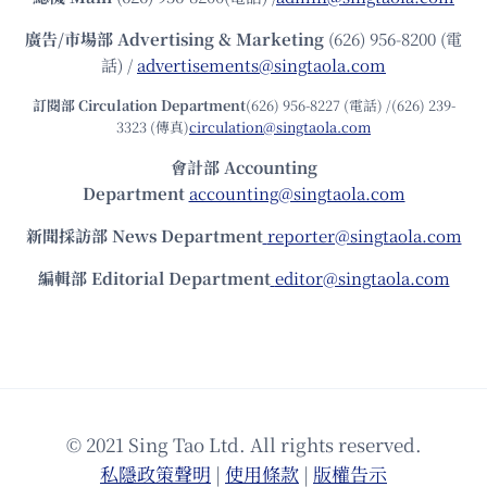
廣告/市場部
Advertising & Marketing
(626) 956-8200 (電
話) /
advertisements@singtaola.com
訂閱部 Circulation Department
(626) 956-8227 (電話) /(626) 239-
3323 (傳真)
circulation@singtaola.com
會計部 Accounting
Department
accounting@singtaola.com
新聞採訪部 News Department
reporter@singtaola.com
編輯部 Editorial Department
editor@singtaola.com
© 2021 Sing Tao Ltd. All rights reserved.
私隱政策聲明
|
使⽤條款
|
版權告⽰