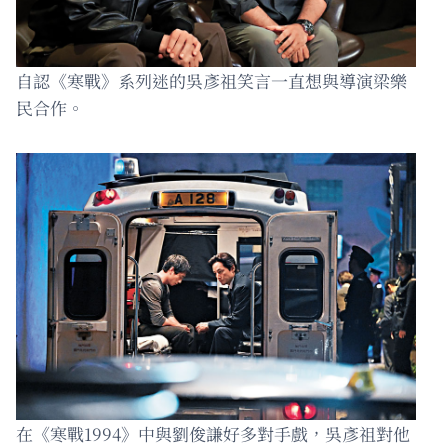
自認《寒戰》系列迷的吳彥祖笑言一直想與導演梁樂
民合作。
在《寒戰1994》中與劉俊謙好多對手戲，吳彥祖對他