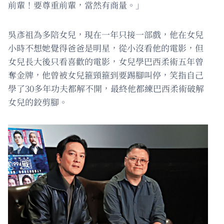
前輩！要尊重前輩，當然有商量。」
吳彥祖為多陪女兒，現在一年只接一部戲，他在女兒
小時不想她覺得爸爸是明星，從小沒看他的電影，但
女兒長大後只看喜歡的電影，女兒學巴西柔術五年曾
奪金牌，他曾被女兒箍頸箍到要踢腳叫停，笑指自己
學了30多年功夫都解不開，最終他都練巴西柔術破解
女兒的鉸剪腳。