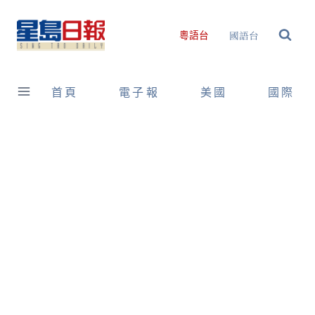
Skip
to
國語台
粵語台
content
首頁
電子報
美國
國際