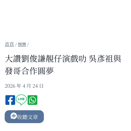
/
娛樂
/
大讚劉俊謙靚仔演戲叻 吳彥祖與
發哥合作圓夢
2026 年 4 月 24 日
收聽文章