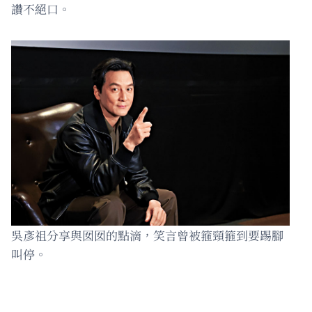
讚不絕口。
吳彥祖分享與囡囡的點滴，笑言曾被箍頸箍到要踢腳
叫停。