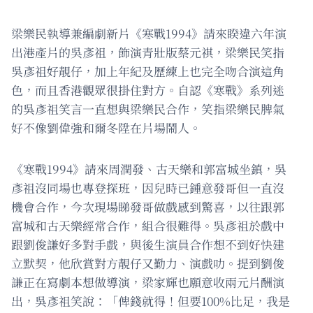
梁樂民執導兼編劇新片《寒戰1994》請來睽違六年演
出港產片的吳彥祖，飾演青壯版蔡元祺，梁樂民笑指
吳彥祖好靚仔，加上年紀及歷練上也完全吻合演這角
色，而且香港觀眾很掛住對方。自認《寒戰》系列迷
的吳彥祖笑言一直想與梁樂民合作，笑指梁樂民脾氣
好不像劉偉強和爾冬陞在片場鬧人。
《寒戰1994》請來周潤發、古天樂和郭富城坐鎮，吳
彥祖沒同場也專登探班，因兒時已鍾意發哥但一直沒
機會合作，今次現場睇發哥做戲感到驚喜，以往跟郭
富城和古天樂經常合作，組合很難得。吳彥祖於戲中
跟劉俊謙好多對手戲，與後生演員合作想不到好快建
立默契，他欣賞對方靚仔又勤力、演戲叻。提到劉俊
謙正在寫劇本想做導演，梁家輝也願意收兩元片酬演
出，吳彥祖笑說：「俾錢就得！但要100%比足，我是