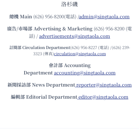
洛杉磯
總機
Main
(626) 956-8200(電話) /
admin@singtaola.com
廣告/市場部
Advertising & Marketing
(626) 956-8200 (電
話) /
advertisements@singtaola.com
訂閱部 Circulation Department
(626) 956-8227 (電話) /(626) 239-
3323 (傳真)
circulation@singtaola.com
會計部 Accounting
Department
accounting@singtaola.com
新聞採訪部 News Department
reporter@singtaola.com
編輯部 Editorial Department
editor@singtaola.com