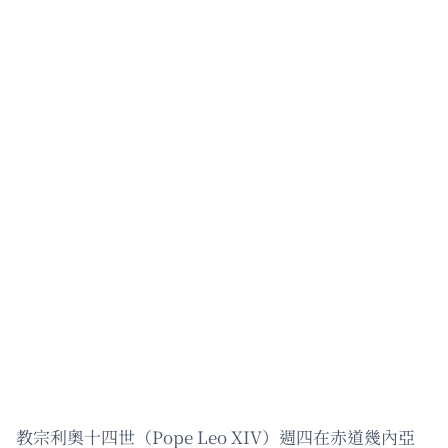
教宗利奧十四世（Pope Leo XIV）週四在赤道幾內亞