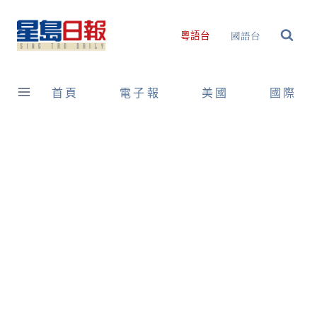
Skip
to
國語台
粵語台
content
首頁
電子報
美國
國際