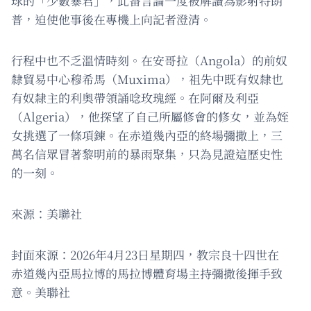
球的「少數暴君」，此番言論一度被解讀為影射特朗
普，迫使他事後在專機上向記者澄清。
行程中也不乏溫情時刻。在安哥拉（Angola）的前奴
隸貿易中心穆希馬（Muxima），祖先中既有奴隸也
有奴隸主的利奧帶領誦唸玫瑰經。在阿爾及利亞
（Algeria），他探望了自己所屬修會的修女，並為姪
女挑選了一條項鍊。在赤道幾內亞的終場彌撒上，三
萬名信眾冒著黎明前的暴雨聚集，只為見證這歷史性
的一刻。
來源：美聯社
封面來源：2026年4月23日星期四，教宗良十四世在
赤道幾內亞馬拉博的馬拉博體育場主持彌撒後揮手致
意。美聯社