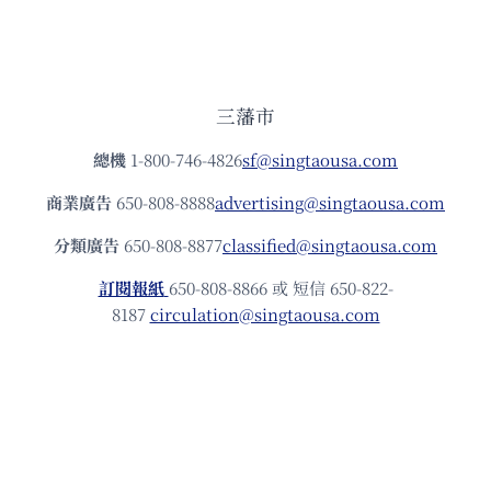
三藩市
總機
1-800-746-4826
sf@singtaousa.com
商業廣告
650-808-8888
advertising@singtaousa.com
分類廣告
650-808-8877
classified@singtaousa.com
訂閱報紙
650-808-8866 或 短信 650-822-
8187
circulation@singtaousa.com