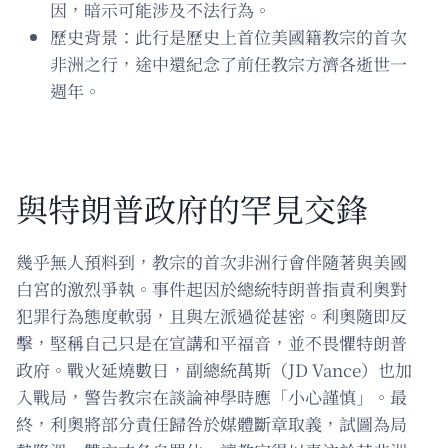
因，暗示可能涉及不法行為。
歷史背景：此行是歷史上首位美國籍教宗的首次
非洲之行，途中還紀念了前任教宗方濟各逝世一
週年。
與特朗普政府的罕見交鋒
幾乎無人預料到，教宗的首次非洲行會伴隨著與美國
白宮的激烈爭執。事件起因於總統特朗普指責利奧對
犯罪行為態度軟弱，且與左派過從甚密。利奧隨即反
擊，堅稱自己只是在宣講和平福音，並不畏懼特朗普
政府。戰火延燒數日，副總統萬斯（JD Vance）也加
入戰局，警告教宗在談論神學時應「小心謹慎」。最
終，利奧將部分責任歸咎於媒體斷章取義，試圖為局