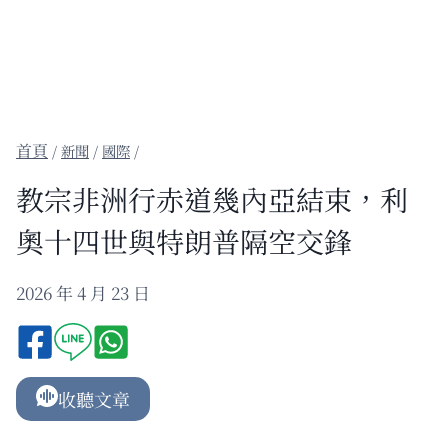
/
新聞
/
國際
/
教宗非洲行赤道幾內亞結束，利
奧十四世與特朗普隔空交鋒
2026 年 4 月 23 日
收聽文章