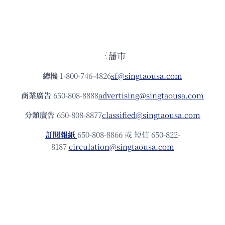
三藩市
總機
1-800-746-4826
sf@singtaousa.com
商業廣告
650-808-8888
advertising@singtaousa.com
分類廣告
650-808-8877
classified@singtaousa.com
訂閱報紙
650-808-8866 或 短信 650-822-
8187
circulation@singtaousa.com