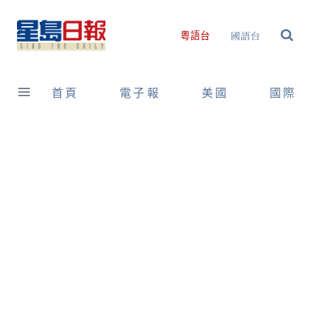
Skip
to
國語台
粵語台
content
首頁
電子報
美國
國際