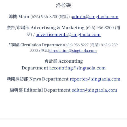
洛杉磯
總機
Main
(626) 956-8200(電話) /
admin@singtaola.com
廣告/市場部
Advertising & Marketing
(626) 956-8200 (電
話) /
advertisements@singtaola.com
訂閱部 Circulation Department
(626) 956-8227 (電話) /(626) 239-
3323 (傳真)
circulation@singtaola.com
會計部 Accounting
Department
accounting@singtaola.com
新聞採訪部 News Department
reporter@singtaola.com
編輯部 Editorial Department
editor@singtaola.com