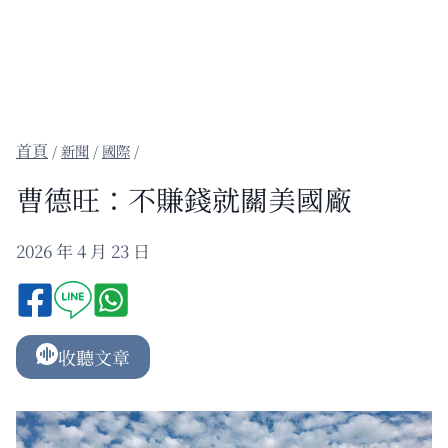
/
新聞
/
國際
/
曹德旺：不賺錢就關美國廠
2026 年 4 月 23 日
收聽文章