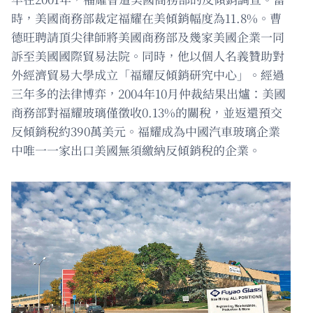
時，美國商務部裁定福耀在美傾銷幅度為11.8%。曹
德旺聘請頂尖律師將美國商務部及幾家美國企業一同
訴至美國國際貿易法院。同時，他以個人名義贊助對
外經濟貿易大學成立「福耀反傾銷研究中心」。經過
三年多的法律博弈，2004年10月仲裁結果出爐：美國
商務部對福耀玻璃僅徵收0.13%的關稅，並返還預交
反傾銷稅約390萬美元。福耀成為中國汽車玻璃企業
中唯一一家出口美國無須繳納反傾銷稅的企業。