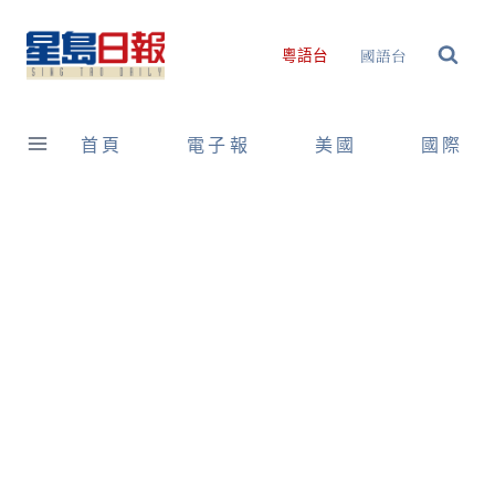
Skip
to
國語台
粵語台
content
首頁
電子報
美國
國際