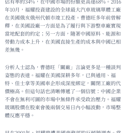
佔有率約34%，在中國市場的份額更高達68%。2016
年10月，福耀投資建設的全球最大汽車玻璃單體工廠
在美國俄亥俄州代頓市竣工投產。曹德旺多年前曾解
釋，在美國設廠一方面是為了履行與下游整車廠實現
當地配套的約定；另一方面，隨著中國原料、能源和
勞動力成本上升，在美國直接生產的成本與中國已相
差無幾。
分析人士認為，曹德旺「關廠」言論更多是一種談判
姿態的表達。福耀在美國深耕多年，已與通用、福
特、佳士拿等美國車企形成深度綁定，關閉工廠的代
價極高。但這句話也清晰傳遞了一個信號：中國企業
不會在無利可圖的市場中無條件承受政治壓力。福耀
玻璃股價在股東會後兩個交易日內小幅波動，市場整
體反應平穩。
早在2001年，福耀曾遭美國商務部的反傾銷調查。當