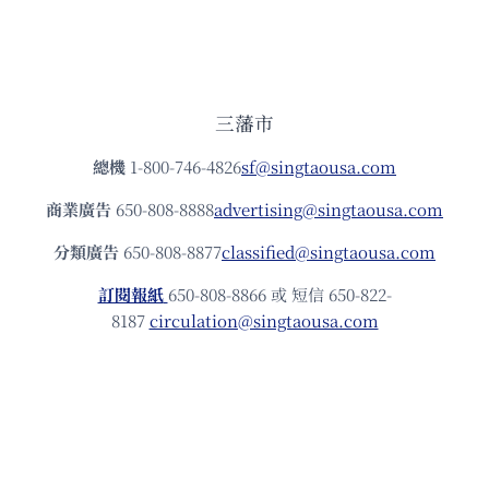
三藩市
總機
1-800-746-4826
sf@singtaousa.com
商業廣告
650-808-8888
advertising@singtaousa.com
分類廣告
650-808-8877
classified@singtaousa.com
訂閱報紙
650-808-8866 或 短信 650-822-
8187
circulation@singtaousa.com