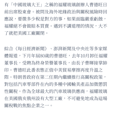
有「中國玻璃大王」之稱的福耀玻璃創辦人曹德旺日
前出席股東會。被問及海外地緣政治與關稅風險時回
應說，要徵多少稅是對方的事，如果面臨嚴重虧蝕，
福耀絕不會做賠本買賣。遇到不講道理的情況，大不
了就把美國工廠關閉。
綜合《每日經濟新聞》、澎湃新聞及中央社等多家媒
體報道，下月年屆80歲的曹德旺，去年10月卸任福耀
董事長，受聘為終身榮譽董事長，由長子曹暉接掌帥
印。曹德旺此番表態正值中美貿易摩擦再度升溫之
際。特朗普政府在第二任期內繼續推行高關稅政策，
對包括汽車零部件在內的多種中國輸美產品加徵懲罰
性關稅。作為全球最大的汽車玻璃供應商，福耀玻璃
在美國俄亥俄州設有大型工廠，不可避免地成為這場
關稅戰的焦點企業之一。