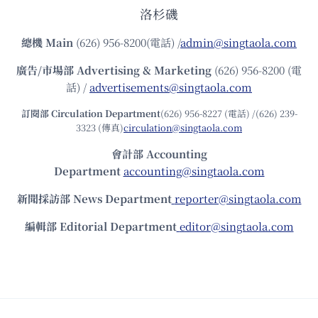
洛杉磯
總機
Main
(626) 956-8200(電話) /
admin@singtaola.com
廣告/市場部
Advertising & Marketing
(626) 956-8200 (電
話) /
advertisements@singtaola.com
訂閱部 Circulation Department
(626) 956-8227 (電話) /(626) 239-
3323 (傳真)
circulation@singtaola.com
會計部 Accounting
Department
accounting@singtaola.com
新聞採訪部 News Department
reporter@singtaola.com
編輯部 Editorial Department
editor@singtaola.com