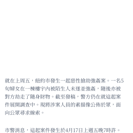
就在上周五，紐約市發生一起惡性搶劫強姦案。一名5
旬婦女在一棟樓宇內被陌生人未遂並強姦，隨後亦被
對方劫走了隨身財物。截至發稿，警方仍在就這起案
件展開調查中。現將涉案人員的素描像公佈於眾，面
向公眾尋求線索。
市警消息，這起案件發生於4月17日上週五晚7時許。