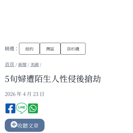
精選：
紐約
灣區
洛杉磯
/
新聞
/
美國
/
5旬婦遭陌生人性侵後搶劫
2026 年 4 月 23 日
收聽文章