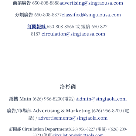
商業廣告
650-808-8888
advertising@singtaousa.com
分類廣告
650-808-8877
classified@singtaousa.com
訂閱報紙
650-808-8866 或 短信 650-822-
8187
circulation@singtaousa.com
洛杉磯
總機
Main
(626) 956-8200(電話) /
admin@singtaola.com
廣告/市場部
Advertising & Marketing
(626) 956-8200 (電
話) /
advertisements@singtaola.com
訂閱部 Circulation Department
(626) 956-8227 (電話) /(626) 239-
3323 (傳真)
circulation@singtaola.com