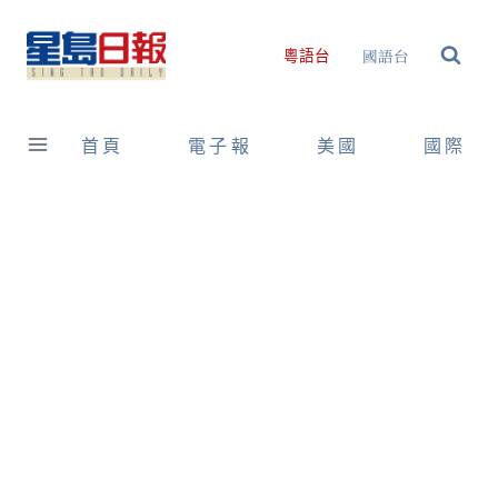
Skip
to
國語台
粵語台
content
首頁
電子報
美國
國際