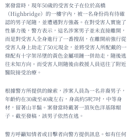
案發當時，現年50歲的受害女子在位於高橋
（Highbridge）的一樓宇內，被一名身份尚有待確
認的男子尾隨，並遭遇對方強姦。在對受害人實施了
性暴力後，警方表示，這名涉案男子並未直接離開，
而是對受害人全身進行了一番搜刮，在離開前強行從
受害人身上劫走了50元現金，並將受害人所配戴的一
條配有十字架吊墜的黃色金屬項鏈一併劫走，隨後逃
往未知方向。而受害人則隨後由救援人員送往了附近
醫院接受治療。
根據警方所提供的線索，涉案人員為一名非裔男子，
年齡約在30歲至40歲左右，身高約5呎7吋，中等身
材，留著山羊鬍。案發當時戴著一頂灰色洋基隊帽
子。截至發稿，該男子依然在逃。
警方呼籲知情者或目擊者向警方提供訊息。如有任何