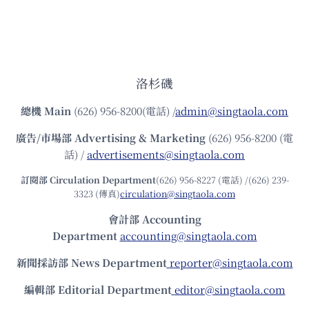
洛杉磯
總機
Main
(626) 956-8200(電話) /
admin@singtaola.com
廣告/市場部
Advertising & Marketing
(626) 956-8200 (電
話) /
advertisements@singtaola.com
訂閱部 Circulation Department
(626) 956-8227 (電話) /(626) 239-
3323 (傳真)
circulation@singtaola.com
會計部 Accounting
Department
accounting@singtaola.com
新聞採訪部 News Department
reporter@singtaola.com
編輯部 Editorial Department
editor@singtaola.com