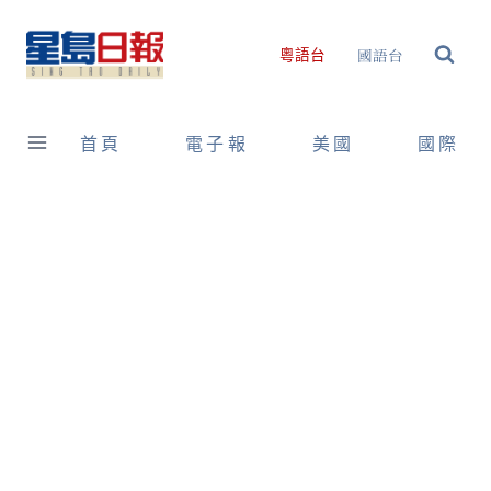
Skip
to
國語台
粵語台
content
首頁
電子報
美國
國際