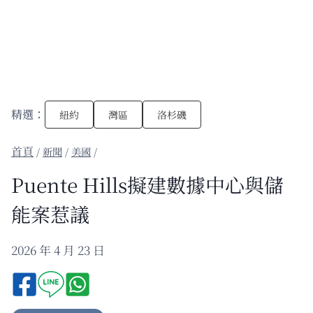
精選：
紐約
灣區
洛杉磯
/
新聞
/
美國
/
Puente Hills擬建數據中心與儲
能案惹議
2026 年 4 月 23 日