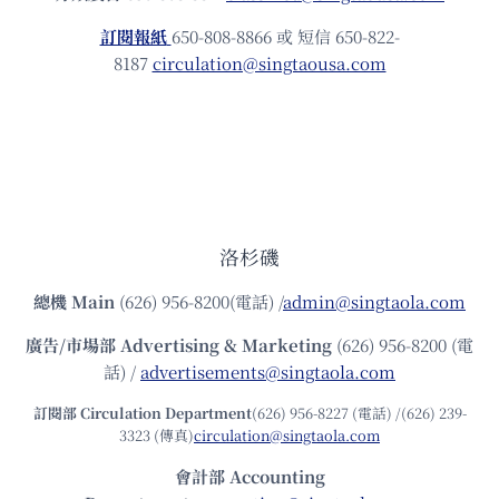
訂閱報紙
650-808-8866 或 短信 650-822-
8187
circulation@singtaousa.com
洛杉磯
總機
Main
(626) 956-8200(電話) /
admin@singtaola.com
廣告/市場部
Advertising & Marketing
(626) 956-8200 (電
話) /
advertisements@singtaola.com
訂閱部 Circulation Department
(626) 956-8227 (電話) /(626) 239-
3323 (傳真)
circulation@singtaola.com
會計部 Accounting