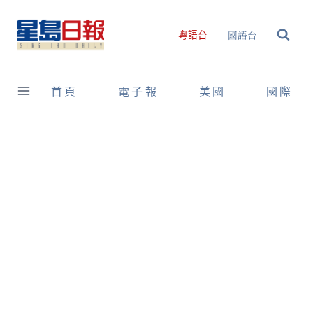
Skip
to
國語台
粵語台
content
首頁
電子報
美國
國際