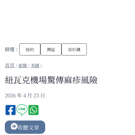
精選：
紐約
灣區
洛杉磯
/
新聞
/
美國
/
紐瓦克機場驚傳麻疹風險
2026 年 4 月 23 日
收聽文章