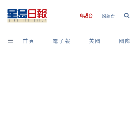
Skip
to
國語台
粵語台
content
首頁
電子報
美國
國際