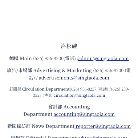
洛杉磯
總機
Main
(626) 956-8200(電話) /
admin@singtaola.com
廣告/市場部
Advertising & Marketing
(626) 956-8200 (電
話) /
advertisements@singtaola.com
訂閱部 Circulation Department
(626) 956-8227 (電話) /(626) 239-
3323 (傳真)
circulation@singtaola.com
會計部 Accounting
Department
accounting@singtaola.com
新聞採訪部 News Department
reporter@singtaola.com
編輯部 Editorial Department
editor@singtaola.com