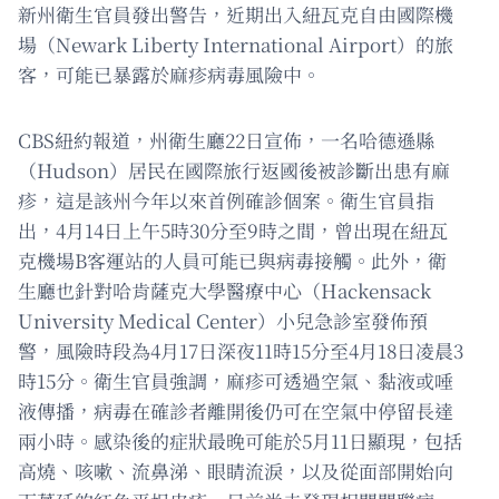
新州衛生官員發出警告，近期出入紐瓦克自由國際機
場（Newark Liberty International Airport）的旅
客，可能已暴露於麻疹病毒風險中。
CBS紐約報道，州衛生廳22日宣佈，一名哈德遜縣
（Hudson）居民在國際旅行返國後被診斷出患有麻
疹，這是該州今年以來首例確診個案。衛生官員指
出，4月14日上午5時30分至9時之間，曾出現在紐瓦
克機場B客運站的人員可能已與病毒接觸。此外，衛
生廳也針對哈肯薩克大學醫療中心（Hackensack
University Medical Center）小兒急診室發佈預
警，風險時段為4月17日深夜11時15分至4月18日凌晨3
時15分。衛生官員強調，麻疹可透過空氣、黏液或唾
液傳播，病毒在確診者離開後仍可在空氣中停留長達
兩小時。感染後的症狀最晚可能於5月11日顯現，包括
高燒、咳嗽、流鼻涕、眼睛流淚，以及從面部開始向