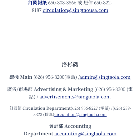
訂閱報紙
650-808-8866 或 短信 650-822-
8187
circulation@singtaousa.com
洛杉磯
總機
Main
(626) 956-8200(電話) /
admin@singtaola.com
廣告/市場部
Advertising & Marketing
(626) 956-8200 (電
話) /
advertisements@singtaola.com
訂閱部 Circulation Department
(626) 956-8227 (電話) /(626) 239-
3323 (傳真)
circulation@singtaola.com
會計部 Accounting
Department
accounting@singtaola.com