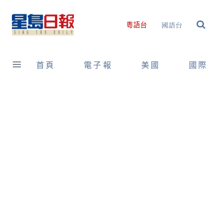
Skip
to
國語台
粵語台
content
首頁
電子報
美國
國際