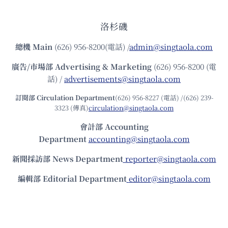
洛杉磯
總機
Main
(626) 956-8200(電話) /
admin@singtaola.com
廣告/市場部
Advertising & Marketing
(626) 956-8200 (電
話) /
advertisements@singtaola.com
訂閱部 Circulation Department
(626) 956-8227 (電話) /(626) 239-
3323 (傳真)
circulation@singtaola.com
會計部 Accounting
Department
accounting@singtaola.com
新聞採訪部 News Department
reporter@singtaola.com
編輯部 Editorial Department
editor@singtaola.com