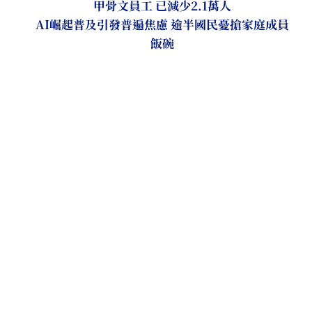
甲骨文員工 已減少2.1萬人
AI崛起普及引發普遍焦慮 逾半國民憂搶家庭成員
飯碗