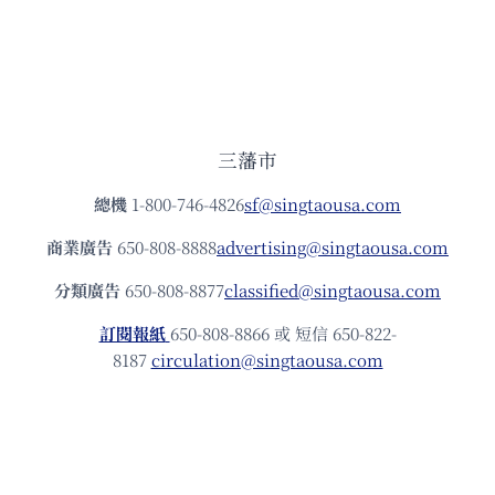
三藩市
總機
1-800-746-4826
sf@singtaousa.com
商業廣告
650-808-8888
advertising@singtaousa.com
分類廣告
650-808-8877
classified@singtaousa.com
訂閱報紙
650-808-8866 或 短信 650-822-
8187
circulation@singtaousa.com