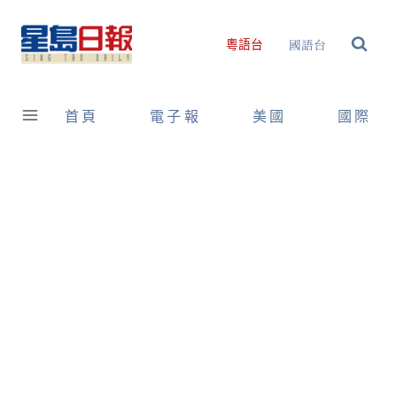
Skip
to
國語台
粵語台
content
首頁
電子報
美國
國際