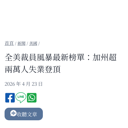
/
新聞
/
美國
/
全美裁員風暴最新榜單：加州超
兩萬人失業登頂
2026 年 4 月 23 日
收聽文章