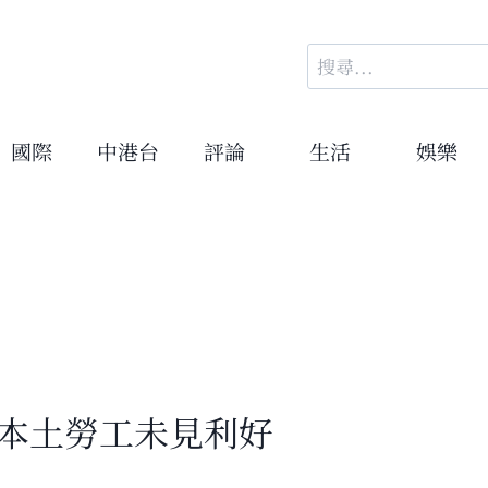
搜
尋
關
鍵
國際
中港台
評論
生活
娛樂
字:
國本土勞工未見利好