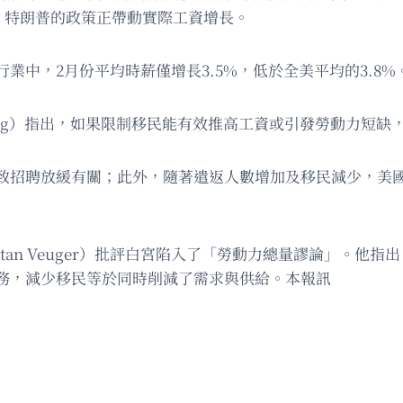
後，特朗普的政策正帶動實際工資增長。
業中，2月份平均時薪僅增長3.5%，低於全美平均的3.8%
lberg）指出，如果限制移民能有效推高工資或引發勞動力短
致招聘放緩有關；此外，隨著遣返人數增加及移民減少，美
tan Veuger）批評白宮陷入了「勞動力總量謬論」。他
務，減少移民等於同時削減了需求與供給。本報訊