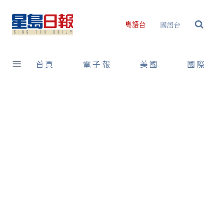
Skip
to
國語台
粵語台
content
首頁
電子報
美國
國際