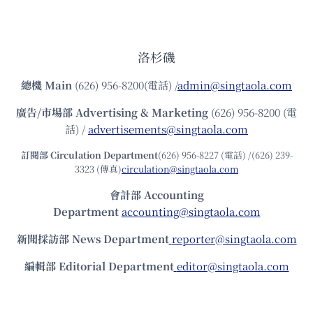
洛杉磯
總機
Main
(626) 956-8200(電話) /
admin@singtaola.com
廣告/市場部
Advertising & Marketing
(626) 956-8200 (電
話) /
advertisements@singtaola.com
訂閱部 Circulation Department
(626) 956-8227 (電話) /(626) 239-
3323 (傳真)
circulation@singtaola.com
會計部 Accounting
Department
accounting@singtaola.com
新聞採訪部 News Department
reporter@singtaola.com
編輯部 Editorial Department
editor@singtaola.com