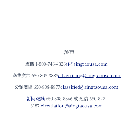
三藩市
總機
1-800-746-4826
sf@singtaousa.com
商業廣告
650-808-8888
advertising@singtaousa.com
分類廣告
650-808-8877
classified@singtaousa.com
訂閱報紙
650-808-8866 或 短信 650-822-
8187
circulation@singtaousa.com