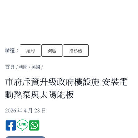
精選：
紐約
灣區
洛杉磯
/
新聞
/
美國
/
市府斥資升級政府樓設施 安裝電
動熱泵與太陽能板
2026 年 4 月 23 日