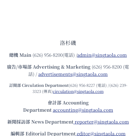
洛杉磯
總機
Main
(626) 956-8200(電話) /
admin@singtaola.com
廣告/市場部
Advertising & Marketing
(626) 956-8200 (電
話) /
advertisements@singtaola.com
訂閱部 Circulation Department
(626) 956-8227 (電話) /(626) 239-
3323 (傳真)
circulation@singtaola.com
會計部 Accounting
Department
accounting@singtaola.com
新聞採訪部 News Department
reporter@singtaola.com
編輯部 Editorial Department
editor@singtaola.com