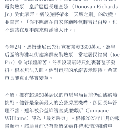
電動熱泵。皇后區區長理查茲 （Donovan Richards
Jr.）對此表示，新設施將帶來「天壤之別」的改變，
並直言，「你不應該在自家客廳呼氣時冒出白煙，也
不應該在夏季醒來時滿臉大汗。」
今年2月，馬姆達尼已先行宣布撥款3800萬元，為皇
后區的海灘41街建築群安裝熱泵。當地居民福爾（Joe
For）曾向媒體訴苦，冬季沒暖氣時只能裹著毯子發
抖，根本無法入睡。他對市府的承諾表示期待，希望
市長能真正落實變革。
不過，擁有超過50萬居民的市房屋局目前仍面臨嚴峻
挑戰。儘管是全美最大的公營房屋機構，卻因長年管
理不善，連年被公益維護官威廉姆斯（Jumaane
Williams）評為「最差房東」。根據2025年11月的報
告顯示，該局目前仍有超過60萬件待處理的維修申