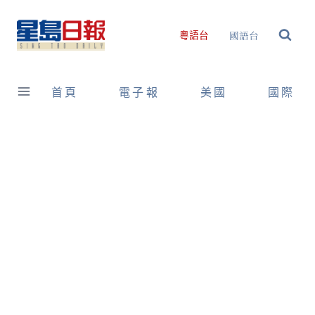
Skip
to
國語台
粵語台
content
首頁
電子報
美國
國際