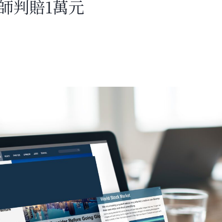
師判賠1萬元