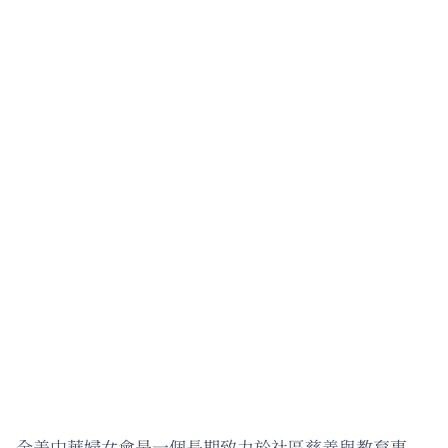
全美中華婦女會是一個長期致力於社區慈善與教育事