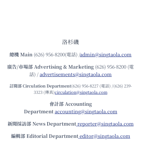
洛杉磯
總機
Main
(626) 956-8200(電話) /
admin@singtaola.com
廣告/市場部
Advertising & Marketing
(626) 956-8200 (電
話) /
advertisements@singtaola.com
訂閱部 Circulation Department
(626) 956-8227 (電話) /(626) 239-
3323 (傳真)
circulation@singtaola.com
會計部 Accounting
Department
accounting@singtaola.com
新聞採訪部 News Department
reporter@singtaola.com
編輯部 Editorial Department
editor@singtaola.com