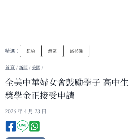
精選：
紐約
灣區
洛杉磯
/
新聞
/
美國
/
全美中華婦女會鼓勵學子 高中生
獎學金正接受申請
2026 年 4 月 23 日