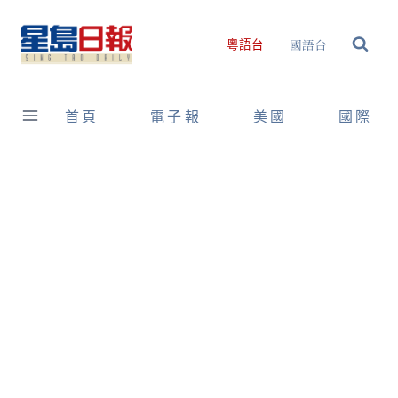
Skip
to
國語台
粵語台
content
首頁
電子報
美國
國際