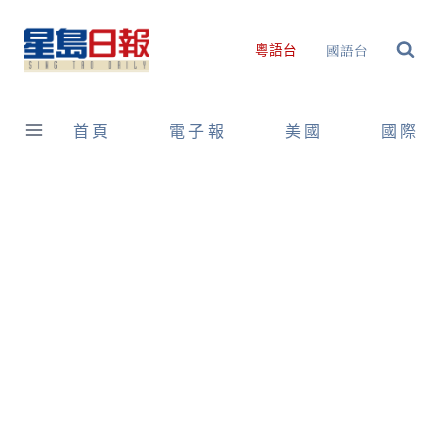
Skip
to
國語台
粵語台
content
首頁
電子報
美國
國際