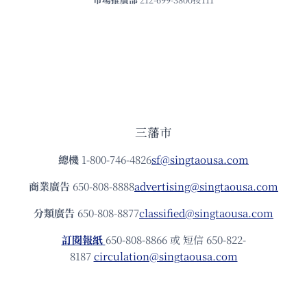
三藩市
總機
1-800-746-4826
sf@singtaousa.com
商業廣告
650-808-8888
advertising@singtaousa.com
分類廣告
650-808-8877
classified@singtaousa.com
訂閱報紙
650-808-8866 或 短信 650-822-
8187
circulation@singtaousa.com