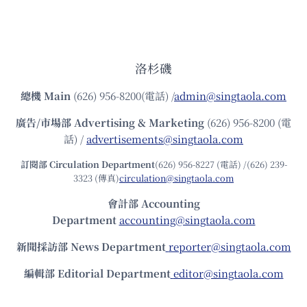
洛杉磯
總機
Main
(626) 956-8200(電話) /
admin@singtaola.com
廣告/市場部
Advertising & Marketing
(626) 956-8200 (電
話) /
advertisements@singtaola.com
訂閱部 Circulation Department
(626) 956-8227 (電話) /(626) 239-
3323 (傳真)
circulation@singtaola.com
會計部 Accounting
Department
accounting@singtaola.com
新聞採訪部 News Department
reporter@singtaola.com
編輯部 Editorial Department
editor@singtaola.com