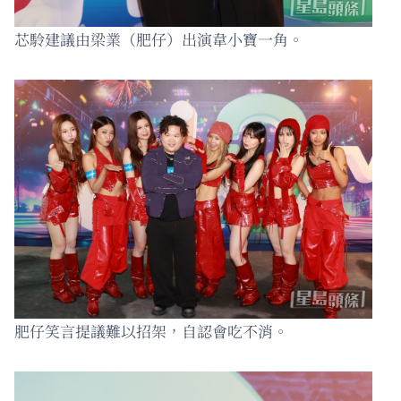
芯駖建議由梁業（肥仔）出演韋小寶一角。
肥仔笑言提議難以招架，自認會吃不消。