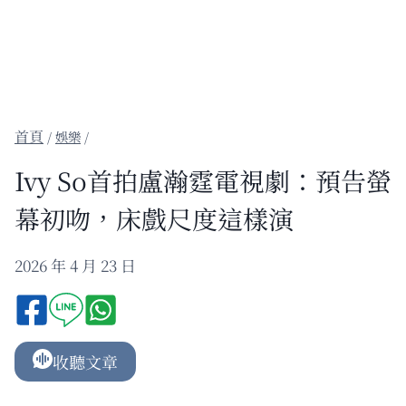
/
娛樂
/
Ivy So首拍盧瀚霆電視劇：預告螢
幕初吻，床戲尺度這樣演
2026 年 4 月 23 日
收聽文章