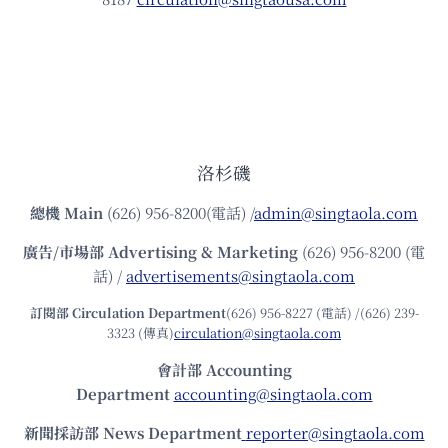
洛杉磯
總機
Main
(626) 956-8200(電話) /
admin@singtaola.com
廣告/市場部
Advertising & Marketing
(626) 956-8200 (電
話) /
advertisements@singtaola.com
訂閱部 Circulation Department
(626) 956-8227 (電話) /(626) 239-
3323 (傳真)
circulation@singtaola.com
會計部 Accounting
Department
accounting@singtaola.com
新聞採訪部 News Department
reporter@singtaola.com