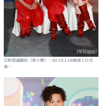
芯駖提議翻拍《韋小寶》，由COLLAR飾演七位老
婆。