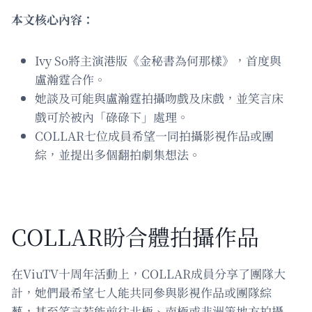
本文核心內容：
Ivy So將主演港版《金秘書為何那樣》，首度與
盧瀚霆合作。
她談及可能與盧瀚霆拍攝吻戲及床戲，並笑言床
戲可於被內「碌碌下」處理。
COLLAR七位成員希望一同拍攝影視作品或團
綜，並提出多個翻拍劇集想法。
COLLAR盼合體拍攝作品
在ViuTV十周年活動上，COLLAR成員分享了團隊大
計，她們最希望七人能共同參與影視作品或團隊綜
藝，甚至笑言若能前往北極、南極或非洲等地方拍攝