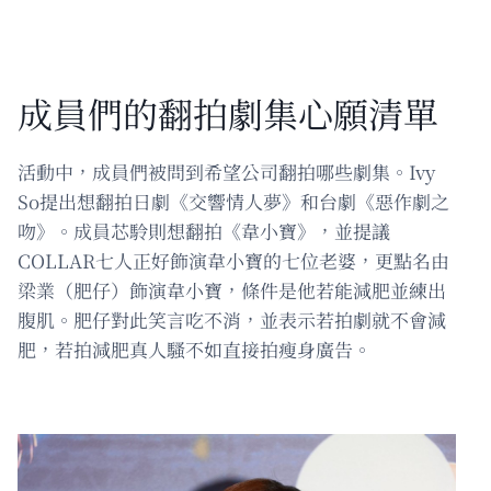
成員們的翻拍劇集心願清單
活動中，成員們被問到希望公司翻拍哪些劇集。Ivy
So提出想翻拍日劇《交響情人夢》和台劇《惡作劇之
吻》。成員芯駖則想翻拍《韋小寶》，並提議
COLLAR七人正好飾演韋小寶的七位老婆，更點名由
梁業（肥仔）飾演韋小寶，條件是他若能減肥並練出
腹肌。肥仔對此笑言吃不消，並表示若拍劇就不會減
肥，若拍減肥真人騷不如直接拍瘦身廣告。