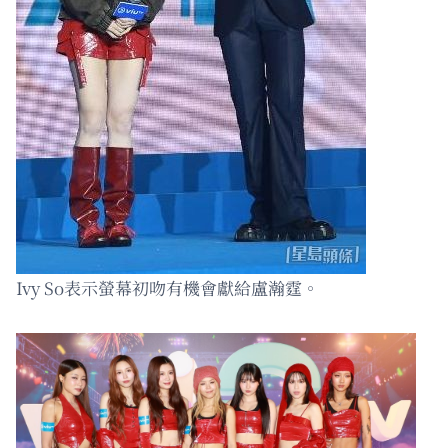
Ivy So表示螢幕初吻有機會獻給盧瀚霆。