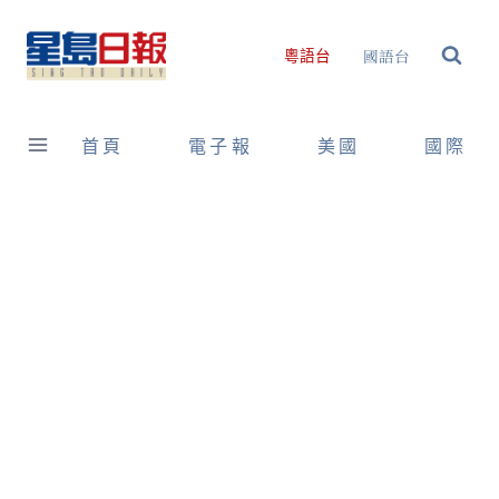
Skip
to
國語台
粵語台
content
首頁
電子報
美國
國際