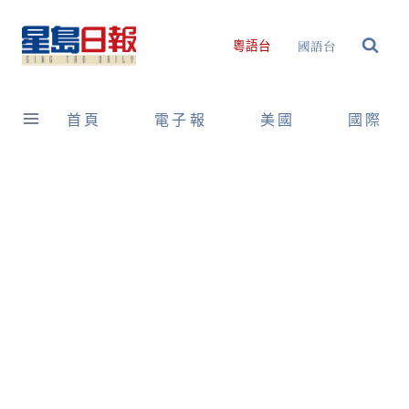
Skip
to
國語台
粵語台
content
首頁
電子報
美國
國際