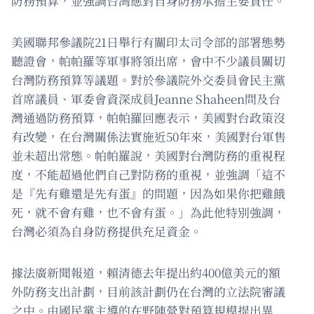
防務預算，並強調台灣應對自身防務承擔主要責任。
美國聯邦參議院21日舉行有關印太司令部的部署態勢
聽證會，帕帕羅等軍事將領出席，會中不少議員關切
台灣防務預算等議題。對於參議院外交委員會民主黨
首席議員、軍委會資深成員Jeanne Shaheen問及台
灣通過防務預算，帕帕羅回應表示，美國對台政策沒
有改變，在台灣關係法實施近50年來，美國對台軍售
並未超出常態。帕帕羅說，美國對台灣防務的重視程
度，不能超過他們自己對防務的重視，並強調「這不
是『先有雞還是先有蛋』的問題，因為如果你把雞餓
死，就不會有雞，也不會有蛋。」為此他特別強調，
台灣必須為自身防務提供充足資金。
據法廣新聞報道，賴清德去年提出約400億美元的額
外防務支出計劃，目前該計劃仍在台灣的立法院審議
之中。由國民黨主導的在野陣營對預算規模提出異