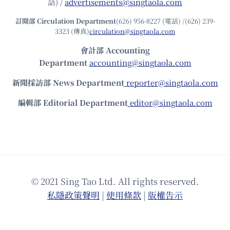
話) /
advertisements@singtaola.com
訂閱部 Circulation Department
(626) 956-8227 (電話) /(626) 239-
3323 (傳真)
circulation@singtaola.com
會計部 Accounting
Department
accounting@singtaola.com
新聞採訪部 News Department
reporter@singtaola.com
編輯部 Editorial Department
editor@singtaola.com
© 2021 Sing Tao Ltd. All rights reserved.
私隱政策聲明
|
使⽤條款
|
版權告⽰