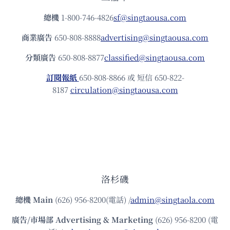
總機
1-800-746-4826
sf@singtaousa.com
商業廣告
650-808-8888
advertising@singtaousa.com
分類廣告
650-808-8877
classified@singtaousa.com
訂閱報紙
650-808-8866 或 短信 650-822-
8187
circulation@singtaousa.com
洛杉磯
總機
Main
(626) 956-8200(電話) /
admin@singtaola.com
廣告/市場部
Advertising & Marketing
(626) 956-8200 (電