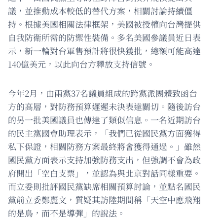
議，並推動成本較低的替代方案，相關討論持續僵
持。根據美國相關法律框架，美國被授權向台灣提供
自我防衛所需的防禦性裝備。多名美國參議員近日表
示，新一輪對台軍售預計將很快獲批，總額可能高達
140億美元，以此向台方釋放支持信號。
今年2月，由兩黨37名議員組成的跨黨派團體致函台
方的高層，對防務預算遲遲未決表達關切。隨後訪台
的另一批美國議員也傳達了類似信息。一名近期訪台
的民主黨國會助理表示，「我們已從國民黨方面獲得
私下保證，相關防務方案最終將會獲得通過。」雖然
國民黨方面表示支持加強防務支出，但強調不會為政
府開出「空白支票」，並認為與北京對話同樣重要。
而立委則批評國民黨缺席相關預算討論，並點名國民
黨前立委鄭麗文，質疑其訪陸期間稱「天空中應飛翔
的是鳥，而不是導彈」的說法。