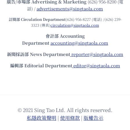
廣告/市場部
Advertising & Marketing
(626) 956-8200 (電
話) /
advertisements@singtaola.com
訂閱部 Circulation Department
(626) 956-8227 (電話) /(626) 239-
3323 (傳真)
circulation@singtaola.com
會計部 Accounting
Department
accounting@singtaola.com
新聞採訪部 News Department
reporter@singtaola.com
編輯部 Editorial Department
editor@singtaola.com
© 2021 Sing Tao Ltd. All rights reserved.
私隱政策聲明
|
使⽤條款
|
版權告⽰