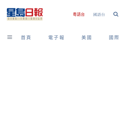
Skip
to
國語台
粵語台
content
首頁
電子報
美國
國際