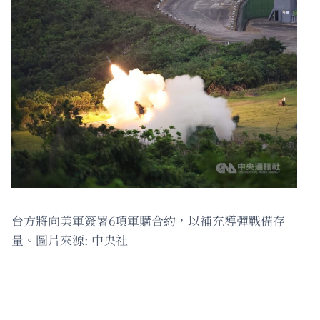
台方將向美軍簽署6項軍購合約，以補充導彈戰備存
量。圖片來源: 中央社