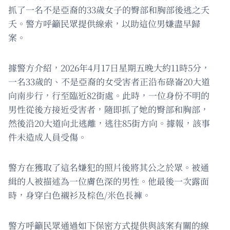
抓了一名不是亞裔的33歲女子的臀部和胸部後逃之夭
夭。警方呼籲民眾提供線索，以助這位男嫌盡早歸
案。
據警方介紹，2026年4月17日星期五晚大約11時5分，
一名33歲的、不是亞裔的女受害者正沿布碌崙20大道
向南步行，行至臨近82街處。此時，一位身份不明的
男性從後方接近受害者，隨即抓了她的臀部和胸部，
然後沿20大道向北逃離，逃往85街方向。據報，該事
件未造成人員受傷。
警方在獲取了這名嫌犯的照片後將其公之於眾。被通
緝的人被描述為一位膚色深的男性。他最後一次露面
時，身穿白色襯衫及棕色/米色長褲。
警方呼籲民眾通過如下保密方式提供與該案有關的線