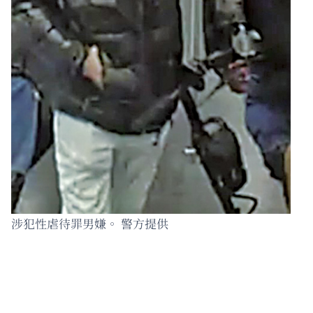
涉犯性虐待罪男嫌。 警方提供