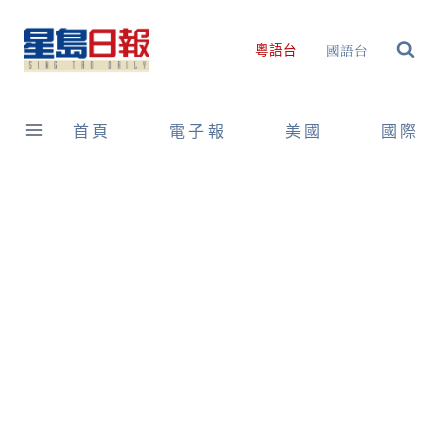
Skip
to
國語台
粵語台
content
首頁
電子報
美國
國際