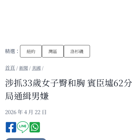
精選：
紐約
灣區
洛杉磯
/
新聞
/
美國
/
涉抓33歲女子臀和胸 賓臣墟62分
局通緝男嫌
2026 年 4 月 22 日