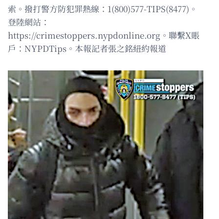
索。撥打警方防犯罪熱線：1(800)577-TIPS(8477)。
登陸網站：
https://crimestoppers.nypdonline.org。聯繫X賬
戶：NYPDTips。本報記者張之銘紐約報道