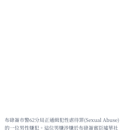
布碌崙市警62分局正通緝犯性虐待罪(Sexual Abuse)
的一位男性嫌犯。這位男嫌涉嫌於布碌崙賓臣墟華社