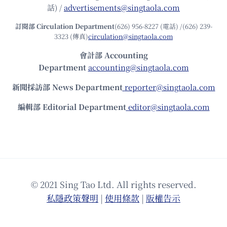
話) /
advertisements@singtaola.com
訂閱部 Circulation Department
(626) 956-8227 (電話) /(626) 239-
3323 (傳真)
circulation@singtaola.com
會計部 Accounting
Department
accounting@singtaola.com
新聞採訪部 News Department
reporter@singtaola.com
編輯部 Editorial Department
editor@singtaola.com
© 2021 Sing Tao Ltd. All rights reserved.
私隱政策聲明
|
使⽤條款
|
版權告⽰