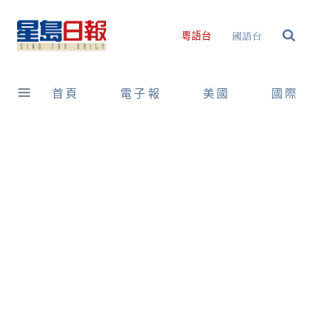
Skip
to
國語台
粵語台
content
首頁
電子報
美國
國際