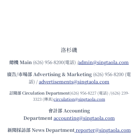
洛杉磯
總機
Main
(626) 956-8200(電話) /
admin@singtaola.com
廣告/市場部
Advertising & Marketing
(626) 956-8200 (電
話) /
advertisements@singtaola.com
訂閱部 Circulation Department
(626) 956-8227 (電話) /(626) 239-
3323 (傳真)
circulation@singtaola.com
會計部 Accounting
Department
accounting@singtaola.com
新聞採訪部 News Department
reporter@singtaola.com