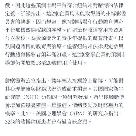
戲，因此這些預測市場平台符合紐約州對賭博的法律
定義。訴訟指出，這2家企業均未能取得紐約州博彩委
員會的執照，因而規避了像持牌賭場和行動體育博彩
平台那樣繳納稅款的義務。而這筆稅收通常用於資助
公立學校、為資源匱乏的青少年提供的體育計畫，以
及問題賭博的教育與治療。儘管紐約州法律規定參與
行動體育博彩者須年滿21歲，這2家當事企業的預測市
場卻仍開放給18至20歲的用戶使用。
詹樂霞辦公室指出，讓年輕人接觸線上賭博，可能對
其心理健康與財務狀況造成嚴重損害。美國國家衛生
研究院（NIH）近期的一項研究發現，過早接觸賭博
會增加罹患憂鬱症、焦慮症、情緒波動及財務壓力的
機率。此外，美國心理學會（APA）的研究亦指出，
32%的賭博障礙患者曾有過自殺念頭。