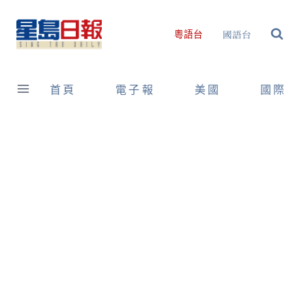
Skip
to
國語台
粵語台
content
首頁
電子報
美國
國際