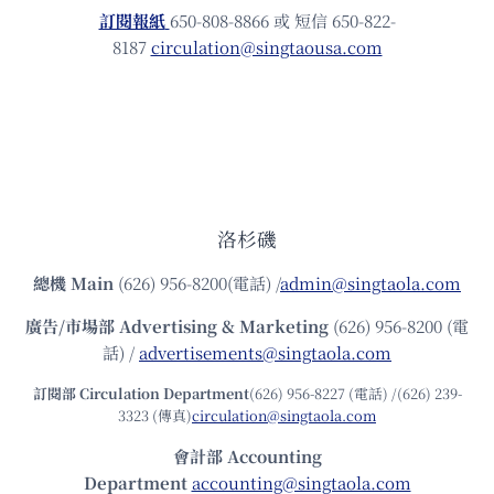
訂閱報紙
650-808-8866 或 短信 650-822-
8187
circulation@singtaousa.com
洛杉磯
總機
Main
(626) 956-8200(電話) /
admin@singtaola.com
廣告/市場部
Advertising & Marketing
(626) 956-8200 (電
話) /
advertisements@singtaola.com
訂閱部 Circulation Department
(626) 956-8227 (電話) /(626) 239-
3323 (傳真)
circulation@singtaola.com
會計部 Accounting
Department
accounting@singtaola.com