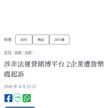
精選：
紐約
灣區
洛杉磯
/
新聞
/
美國
/
涉非法運營賭博平台 2企業遭詹樂
霞起訴
2026 年 4 月 22 日