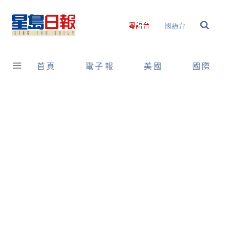
Skip
to
國語台
粵語台
content
首頁
電子報
美國
國際