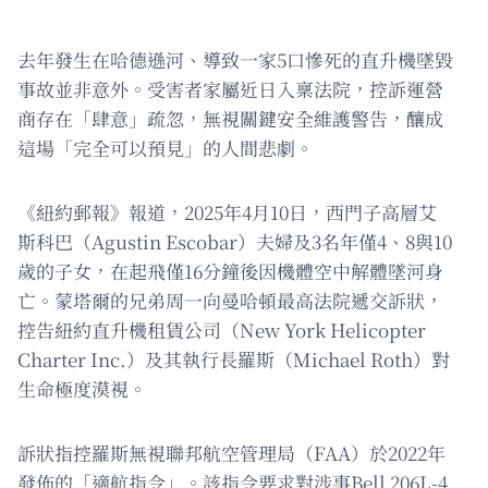
去年發生在哈德遜河、導致一家5口慘死的直升機墜毀
事故並非意外。受害者家屬近日入稟法院，控訴運營
商存在「肆意」疏忽，無視關鍵安全維護警告，釀成
這場「完全可以預見」的人間悲劇。
《紐約郵報》報道，2025年4月10日，西門子高層艾
斯科巴（Agustin Escobar）夫婦及3名年僅4、8與10
歲的子女，在起飛僅16分鐘後因機體空中解體墜河身
亡。蒙塔爾的兄弟周一向曼哈頓最高法院遞交訴狀，
控告紐約直升機租賃公司（New York Helicopter
Charter Inc.）及其執行長羅斯（Michael Roth）對
生命極度漠視。
訴狀指控羅斯無視聯邦航空管理局（FAA）於2022年
發佈的「適航指令」。該指令要求對涉事Bell 206L-4