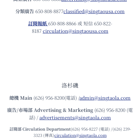
分類廣告
650-808-8877
classified@singtaousa.com
訂閱報紙
650-808-8866 或 短信 650-822-
8187
circulation@singtaousa.com
洛杉磯
總機
Main
(626) 956-8200(電話) /
admin@singtaola.com
廣告/市場部
Advertising & Marketing
(626) 956-8200 (電
話) /
advertisements@singtaola.com
訂閱部 Circulation Department
(626) 956-8227 (電話) /(626) 239-
3323 (傳真)
circulation@singtaola.com