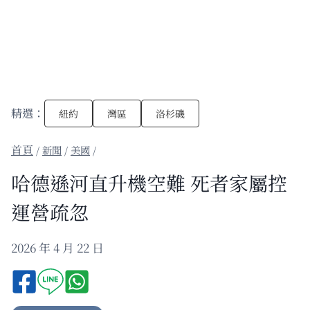
精選：
紐約
灣區
洛杉磯
/
新聞
/
美國
/
哈德遜河直升機空難 死者家屬控
運營疏忽
2026 年 4 月 22 日