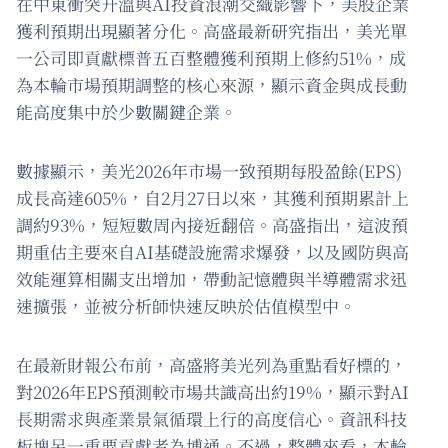
在中東衝突升溫與AI投資浪潮交織影響下，美股企業
獲利預期出現顯著分化。高盛最新研究指出，美光單
一公司即貢獻標普五百整體獲利預期上修約51%，成
為本輪市場預期調整的核心來源，顯示資金與成長動
能高度集中於少數關鍵企業。
數據顯示，美光2026年市場一致預期每股盈餘(EPS)
成長高達605%，自2月27日以來，其獲利預期累計上
調約93%，短短數周內接近翻倍。高盛指出，這波預
期重估主要來自AI基礎設施需求爆發，以及國防與高
效能運算相關支出增加，帶動記憶體與半導體需求迅
速擴張，並被分析師快速反映於估值模型中。
在最新財報公布前，高盛將美光列為重點看好標的，
對2026年EPS預測較市場共識高出約19%，顯示對AI
長期需求與產業景氣循環上行的高度信心。資訊科技
板塊另一重要貢獻者為博通。不過，整體來看，本輪