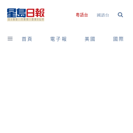
Skip
to
國語台
粵語台
content
首頁
電子報
美國
國際