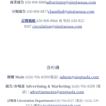
商業廣告
650-808-8888
advertising@singtaousa.com
分類廣告
650-808-8877
classified@singtaousa.com
訂閱報紙
650-808-8866 或 短信 650-822-
8187
circulation@singtaousa.com
洛杉磯
總機
Main
(626) 956-8200(電話) /
admin@singtaola.com
廣告/市場部
Advertising & Marketing
(626) 956-8200 (電
話) /
advertisements@singtaola.com
訂閱部 Circulation Department
(626) 956-8227 (電話) /(626) 239-
3323 (傳真)
circulation@singtaola.com