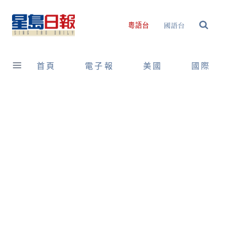
Skip
to
國語台
粵語台
content
首頁
電子報
美國
國際