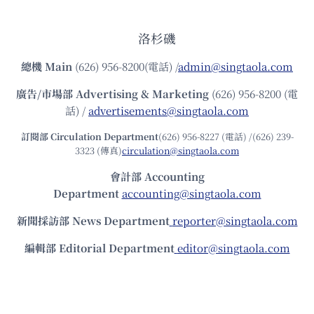
洛杉磯
總機
Main
(626) 956-8200(電話) /
admin@singtaola.com
廣告/市場部
Advertising & Marketing
(626) 956-8200 (電
話) /
advertisements@singtaola.com
訂閱部 Circulation Department
(626) 956-8227 (電話) /(626) 239-
3323 (傳真)
circulation@singtaola.com
會計部 Accounting
Department
accounting@singtaola.com
新聞採訪部 News Department
reporter@singtaola.com
編輯部 Editorial Department
editor@singtaola.com