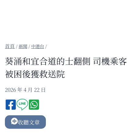
/
新聞
/
中港台
/
葵涌和宜合道的士翻側 司機乘客
被困後獲救送院
2026 年 4 月 22 日
收聽文章