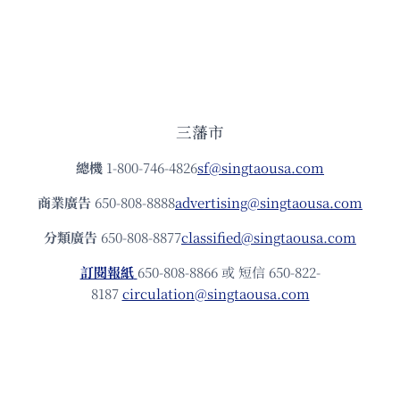
三藩市
總機
1-800-746-4826
sf@singtaousa.com
商業廣告
650-808-8888
advertising@singtaousa.com
分類廣告
650-808-8877
classified@singtaousa.com
訂閱報紙
650-808-8866 或 短信 650-822-
8187
circulation@singtaousa.com