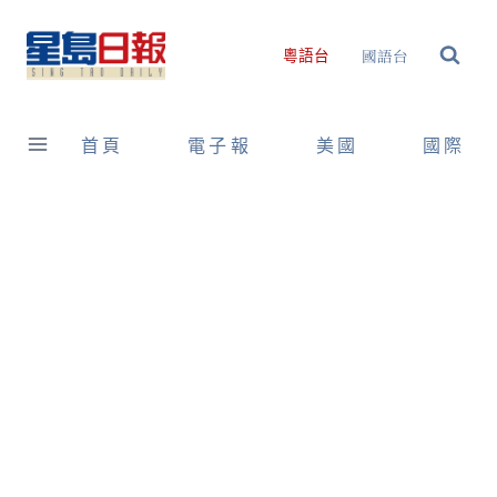
Skip
to
國語台
粵語台
content
首頁
電子報
美國
國際