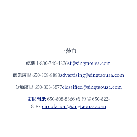
三藩市
總機
1-800-746-4826
sf@singtaousa.com
商業廣告
650-808-8888
advertising@singtaousa.com
分類廣告
650-808-8877
classified@singtaousa.com
訂閱報紙
650-808-8866 或 短信 650-822-
8187
circulation@singtaousa.com