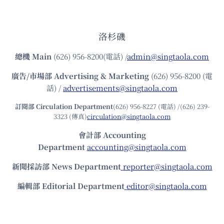
洛杉磯
總機
Main
(626) 956-8200(電話) /
admin@singtaola.com
廣告/市場部
Advertising & Marketing
(626) 956-8200 (電
話) /
advertisements@singtaola.com
訂閱部 Circulation Department
(626) 956-8227 (電話) /(626) 239-
3323 (傳真)
circulation@singtaola.com
會計部 Accounting
Department
accounting@singtaola.com
新聞採訪部 News Department
reporter@singtaola.com
編輯部 Editorial Department
editor@singtaola.com