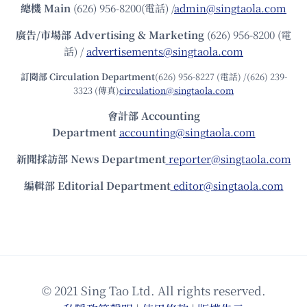
總機
Main
(626) 956-8200(電話) /
admin@singtaola.com
廣告/市場部
Advertising & Marketing
(626) 956-8200 (電
話) /
advertisements@singtaola.com
訂閱部 Circulation Department
(626) 956-8227 (電話) /(626) 239-
3323 (傳真)
circulation@singtaola.com
會計部 Accounting
Department
accounting@singtaola.com
新聞採訪部 News Department
reporter@singtaola.com
編輯部 Editorial Department
editor@singtaola.com
© 2021 Sing Tao Ltd. All rights reserved.