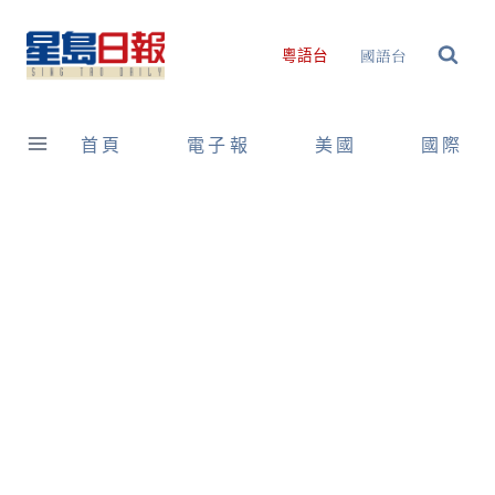
Skip
to
國語台
粵語台
content
首頁
電子報
美國
國際