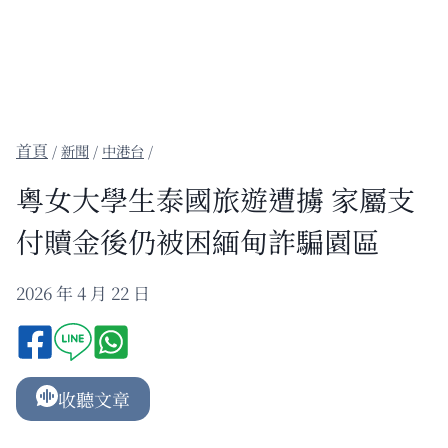
/
新聞
/
中港台
/
粵女大學生泰國旅遊遭擄 家屬支
付贖金後仍被困緬甸詐騙園區
2026 年 4 月 22 日
收聽文章