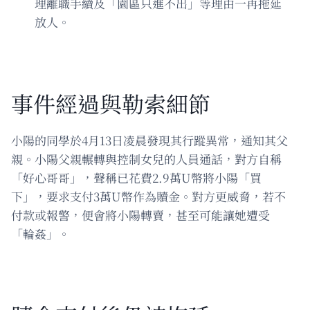
理離職手續及「園區只進不出」等理由一再拖延
放人。
事件經過與勒索細節
小陽的同學於4月13日凌晨發現其行蹤異常，通知其父
親。小陽父親輾轉與控制女兒的人員通話，對方自稱
「好心哥哥」，聲稱已花費2.9萬U幣將小陽「買
下」，要求支付3萬U幣作為贖金。對方更威脅，若不
付款或報警，便會將小陽轉賣，甚至可能讓她遭受
「輪姦」。