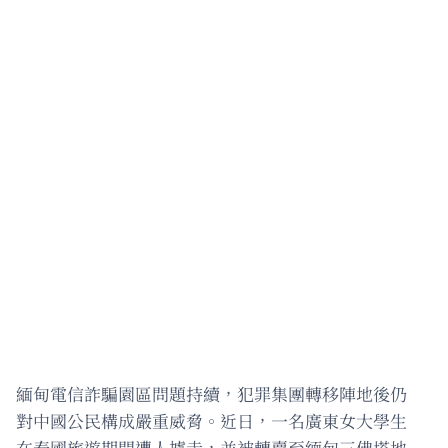
緬甸電信詐騙園區問題持續，犯罪集團轉移陣地後仍
對中國公民構成嚴重威脅。近日，一名廣東女大學生
在泰國旅遊期間遭人擄走，並被轉賣至緬甸三佛塔地