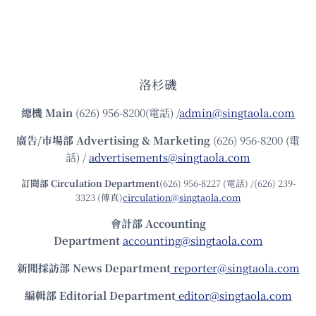
洛杉磯
總機
Main
(626) 956-8200(電話) /
admin@singtaola.com
廣告/市場部
Advertising & Marketing
(626) 956-8200 (電
話) /
advertisements@singtaola.com
訂閱部 Circulation Department
(626) 956-8227 (電話) /(626) 239-
3323 (傳真)
circulation@singtaola.com
會計部 Accounting
Department
accounting@singtaola.com
新聞採訪部 News Department
reporter@singtaola.com
編輯部 Editorial Department
editor@singtaola.com