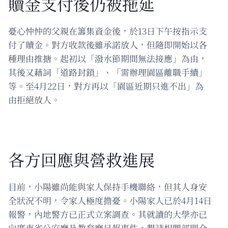
贖金支付後仍被拖延
憂心忡忡的父親在籌集資金後，於13日下午按指示支
付了贖金。對方收款後雖承諾放人，但隨即開始以各
種理由推搪。起初以「潑水節期間無法接應」為由，
其後又藉詞「道路封鎖」、「需辦理園區離職手續」
等。至4月22日，對方再以「園區近期只進不出」為
由拒絕放人。
各方回應與營救進展
目前，小陽雖尚能與家人保持手機聯絡，但其人身安
全狀況不明，令家人極度擔憂。小陽家人已於4月14日
報警，內地警方已正式立案調查。其就讀的大學亦已
向廣東省公安廳及教育廳呈報事件，懇請相關部門介