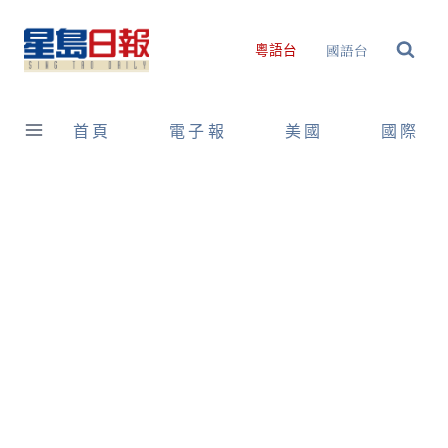
Skip
to
國語台
粵語台
content
首頁
電子報
美國
國際