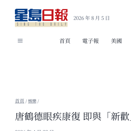
Skip
to
2026 年 8 月 5 日
content
首頁
電子報
美國
/
娛樂
/
唐鶴德眼疾康復 即與「新歡