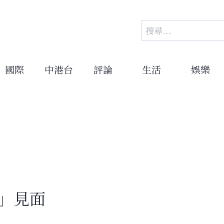
搜
尋
關
鍵
國際
中港台
評論
生活
娛樂
字:
」見面