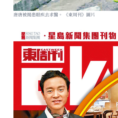
唐唐被揭患眼疾去求醫。 《東周刊》圖片