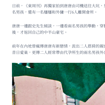
日前，《東周刊》再獨家拍到唐唐由司機送往大坑，
名男孩，還有一名嬸嬸和外傭一行6人離開會所。
唐唐一邊跟史先生傾談，一邊看兩名男孩的舉動，穿
後，才返回自己的中半山豪宅。
前年在內地曾瘋傳唐唐有新戀情，流出二人搭肩的親
昔日愛巢，更傳二人經常帶由代孕所生的兩名男孩外