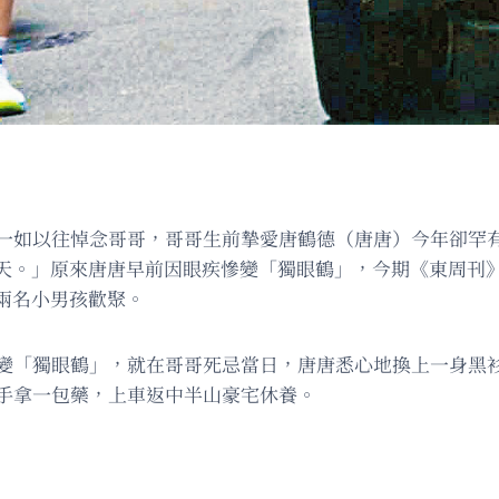
」一如以往悼念哥哥，哥哥生前摯愛唐鶴德（唐唐）今年卻罕
天。」原來唐唐早前因眼疾慘變「獨眼鶴」，今期《東周刊
兩名小男孩歡聚。
慘變「獨眼鶴」，就在哥哥死忌當日，唐唐悉心地換上一身黑
，手拿一包藥，上車返中半山豪宅休養。