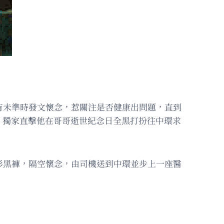
有未準時發文懷念，惹關注是否健康出問題，直到
》獨家直擊他在哥哥逝世紀念日全黑打扮往中環求
衫黑褲，隔空懷念，由司機送到中環並步上一座醫