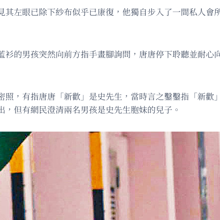
見其左眼已除下紗布似乎已康復，他獨自步入了一間私人會所
藍衫的男孩突然向前方指手畫腳詢問，唐唐停下聆聽並耐心向
密照，有指唐唐「新歡」是史先生，當時言之鑿鑿指「新歡
出，但有網民澄清兩名男孩是史先生胞妹的兒子。