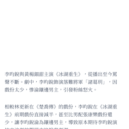
李昀銳與黃楊鈿甜主演《冰湖重生》，從播出至今罵
聲不斷。劇中，李昀銳飾演落難將軍「諸葛玥」，因
戲份太少，慘淪鑲邊男主，引發粉絲怒火。
相較林更新在《楚喬傳》的戲份，李昀銳在《冰湖重
生》前期戲份直接減半，甚至比男配張康樂戲份還
少，讓李昀銳淪為鑲邊男主，導致原本期待李昀銳演