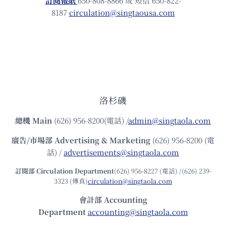
訂閱報紙
650-808-8866 或 短信 650-822-
8187
circulation@singtaousa.com
洛杉磯
總機
Main
(626) 956-8200(電話) /
admin@singtaola.com
廣告/市場部
Advertising & Marketing
(626) 956-8200 (電
話) /
advertisements@singtaola.com
訂閱部 Circulation Department
(626) 956-8227 (電話) /(626) 239-
3323 (傳真)
circulation@singtaola.com
會計部 Accounting
Department
accounting@singtaola.com