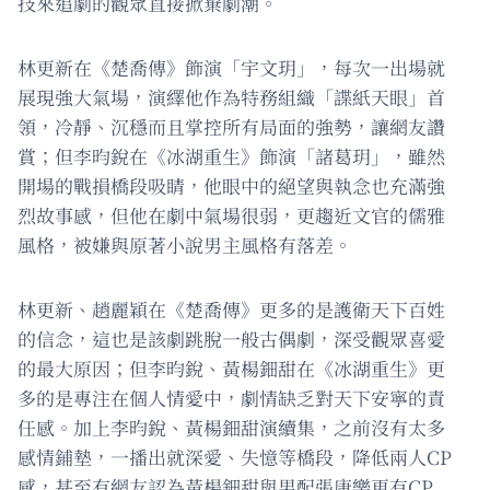
技來追劇的觀眾直接掀棄劇潮。
林更新在《楚喬傳》飾演「宇文玥」，每次一出場就
展現強大氣場，演繹他作為特務組織「諜紙天眼」首
領，冷靜、沉穩而且掌控所有局面的強勢，讓網友讚
賞；但李昀銳在《冰湖重生》飾演「諸葛玥」，雖然
開場的戰損橋段吸睛，他眼中的絕望與執念也充滿強
烈故事感，但他在劇中氣場很弱，更趨近文官的儒雅
風格，被嫌與原著小說男主風格有落差。
林更新、趙麗穎在《楚喬傳》更多的是護衛天下百姓
的信念，這也是該劇跳脫一般古偶劇，深受觀眾喜愛
的最大原因；但李昀銳、黃楊鈿甜在《冰湖重生》更
多的是專注在個人情愛中，劇情缺乏對天下安寧的責
任感。加上李昀銳、黃楊鈿甜演續集，之前沒有太多
感情鋪墊，一播出就深愛、失憶等橋段，降低兩人CP
感，甚至有網友認為黃楊鈿甜與男配張康樂更有CP