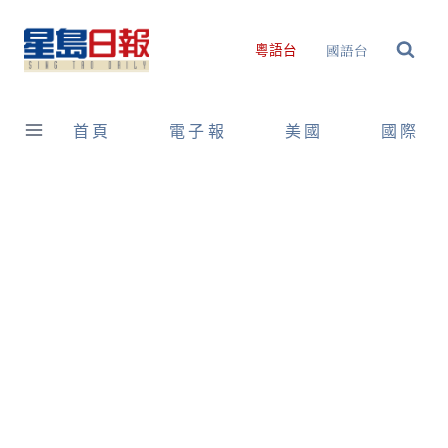
Skip
to
國語台
粵語台
content
首頁
電子報
美國
國際