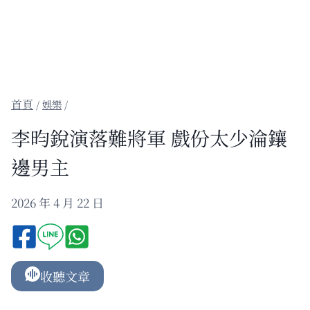
/
娛樂
/
李昀銳演落難將軍 戲份太少淪鑲
邊男主
2026 年 4 月 22 日
收聽文章