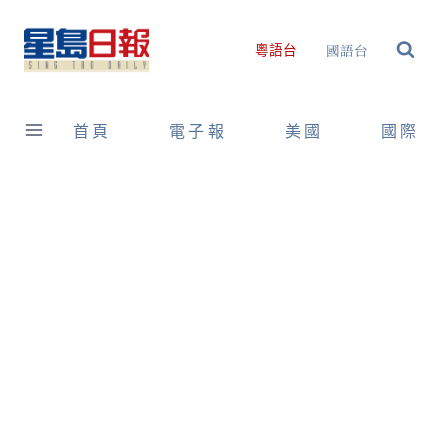
Skip
to
國語台
粵語台
content
首頁
電子報
美國
國際