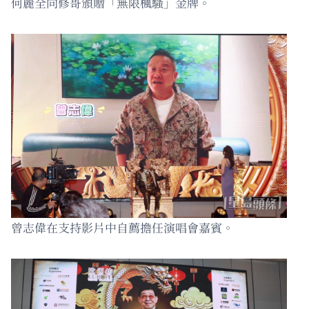
何麗全向修哥頒贈「無限楓騷」金牌。
曾志偉在支持影片中自薦擔任演唱會嘉賓。