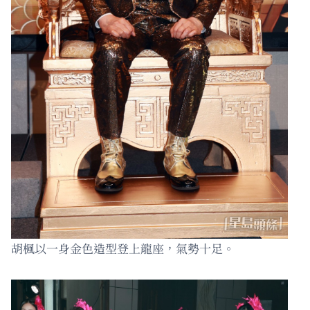
胡楓以一身金色造型登上龍座，氣勢十足。