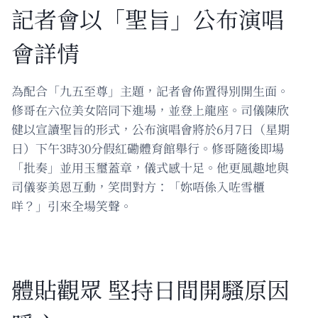
記者會以「聖旨」公布演唱
會詳情
為配合「九五至尊」主題，記者會佈置得別開生面。
修哥在六位美女陪同下進場，並登上龍座。司儀陳欣
健以宣讀聖旨的形式，公布演唱會將於6月7日（星期
日）下午3時30分假紅磡體育館舉行。修哥隨後即場
「批奏」並用玉璽蓋章，儀式感十足。他更風趣地與
司儀麥美恩互動，笑問對方：「妳唔係入咗雪櫃
咩？」引來全場笑聲。
體貼觀眾 堅持日間開騷原因