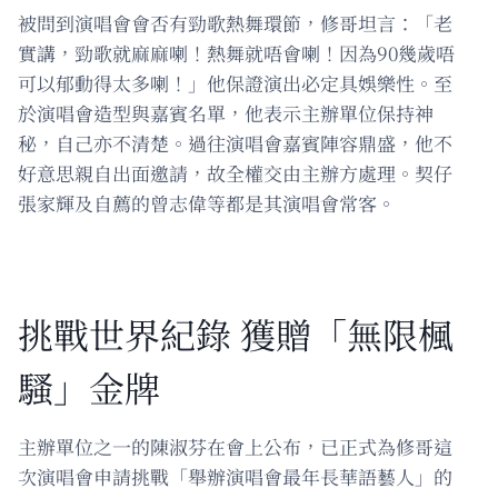
被問到演唱會會否有勁歌熱舞環節，修哥坦言：「老
實講，勁歌就麻麻喇！熱舞就唔會喇！因為90幾歲唔
可以郁動得太多喇！」他保證演出必定具娛樂性。至
於演唱會造型與嘉賓名單，他表示主辦單位保持神
秘，自己亦不清楚。過往演唱會嘉賓陣容鼎盛，他不
好意思親自出面邀請，故全權交由主辦方處理。契仔
張家輝及自薦的曾志偉等都是其演唱會常客。
挑戰世界紀錄 獲贈「無限楓
騷」金牌
主辦單位之一的陳淑芬在會上公布，已正式為修哥這
次演唱會申請挑戰「舉辦演唱會最年長華語藝人」的