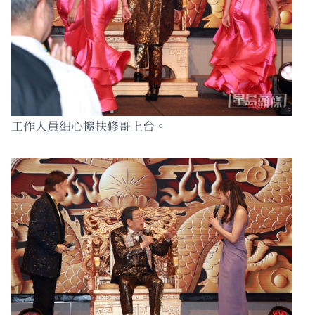
工作人員細心攙扶修哥上台。