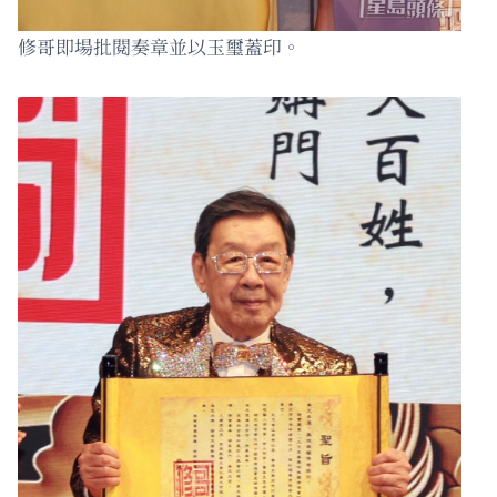
修哥即場批閱奏章並以玉璽蓋印。