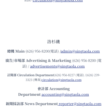
洛杉磯
總機
Main
(626) 956-8200(電話) /
admin@singtaola.com
廣告/市場部
Advertising & Marketing
(626) 956-8200 (電
話) /
advertisements@singtaola.com
訂閱部 Circulation Department
(626) 956-8227 (電話) /(626) 239-
3323 (傳真)
circulation@singtaola.com
會計部 Accounting
Department
accounting@singtaola.com
新聞採訪部 News Department
reporter@singtaola.com