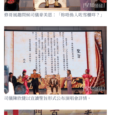
修哥風趣問候司儀麥美恩：「妳唔係入咗雪櫃咩？」
司儀陳欣健以宣讀聖旨形式公布演唱會詳情。