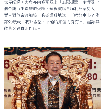
世界紀錄。大會亦向修哥送上「無限楓騷」金牌及一
個金龍玉璽造型的蛋糕，預祝演唱會順利及票房大
賣。對於會否加場，修哥謙遜地說：「唔好喇啩？我
都90幾歲，我都希望，不過唔知體力有冇。」盡顯其
敬業又踏實的作風。