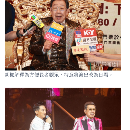
胡楓解釋為方便長者觀眾，特意將演出改為日場。