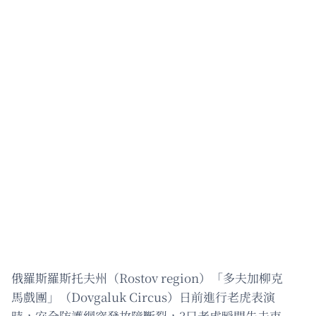
俄羅斯羅斯托夫州（Rostov region）「多夫加柳克
馬戲團」（Dovgaluk Circus）日前進行老虎表演
時，安全防護網突發故障斷裂，3只老虎瞬間失去束