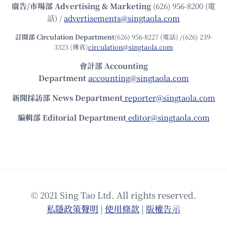
廣告/市場部
Advertising & Marketing
(626) 956-8200 (電
話) /
advertisements@singtaola.com
訂閱部 Circulation Department
(626) 956-8227 (電話) /(626) 239-
3323 (傳真)
circulation@singtaola.com
會計部 Accounting
Department
accounting@singtaola.com
新聞採訪部 News Department
reporter@singtaola.com
編輯部 Editorial Department
editor@singtaola.com
© 2021 Sing Tao Ltd. All rights reserved.
私隱政策聲明
|
使⽤條款
|
版權告⽰