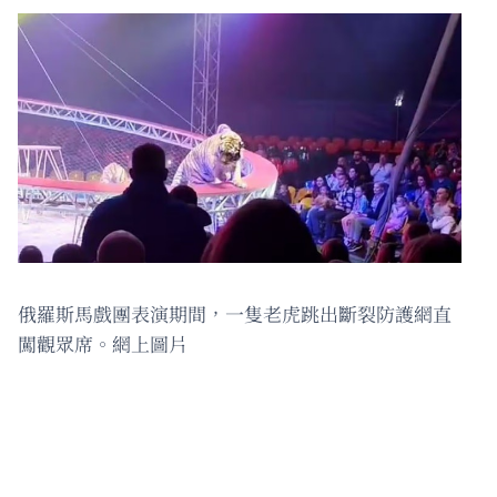
俄羅斯馬戲團表演期間，一隻老虎跳出斷裂防護網直
闖觀眾席。網上圖片