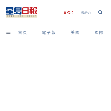
Skip
to
國語台
粵語台
content
首頁
電子報
美國
國際