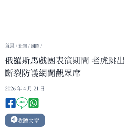
/
新聞
/
國際
/
俄羅斯馬戲團表演期間 老虎跳出
斷裂防護網闖觀眾席
2026 年 4 月 21 日
收聽文章