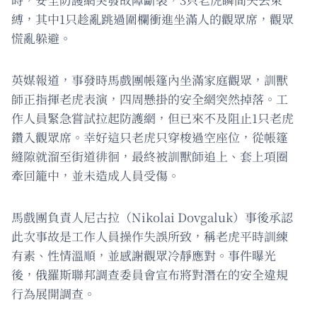
縛，其中1只趁亂跳過圍欄衝進坐滿人的觀眾席，觀眾
慌亂躲避。
英媒報道，事發時馬戲團帳篷內坐滿家庭觀眾，訓獸
師正指揮老虎表演，四周懸掛的安全網突然掉落。工
作人員緊急嘗試拉起防護網，但已來不及阻止1只老虎
鑽入觀眾席。幸好這只老虎只穿梭過空座位，從帳篷
縫隙就溜至街道徘徊，最終被訓獸師追上、套上項圈
牽回籠中，並未造成人員受傷。
馬戲團負責人尼古拉（Nikolai Dovgaluk）事後承認
此次事故是工作人員操作失誤所致，稱老虎平時訓練
有素、性情溫順，並感謝觀眾冷靜應對。事件曝光
後，俄羅斯聯邦調查委員會宣布將對潛在的安全違規
行為展開調查。