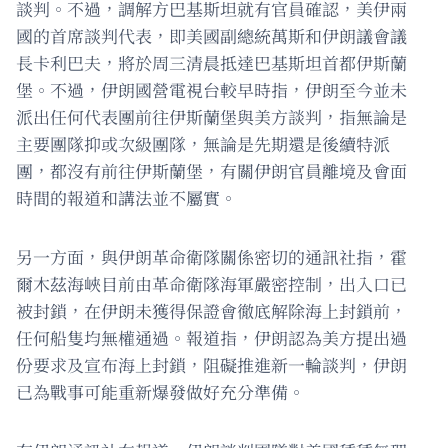
談判。不過，調解方巴基斯坦就有官員確認，美伊兩
國的首席談判代表，即美國副總統萬斯和伊朗議會議
長卡利巴夫，將於周三清晨抵達巴基斯坦首都伊斯蘭
堡。不過，伊朗國營電視台較早時指，伊朗至今並未
派出任何代表團前往伊斯蘭堡與美方談判，指無論是
主要團隊抑或次級團隊，無論是先期還是後續特派
團，都沒有前往伊斯蘭堡，有關伊朗官員離境及會面
時間的報道和講法並不屬實。
另一方面，與伊朗革命衛隊關係密切的通訊社指，霍
爾木茲海峽目前由革命衛隊海軍嚴密控制，出入口已
被封鎖，在伊朗未獲得保證會徹底解除海上封鎖前，
任何船隻均無權通過。報道指，伊朗認為美方提出過
份要求及宣布海上封鎖，阻礙推進新一輪談判，伊朗
已為戰事可能重新爆發做好充分準備。