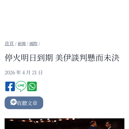
/
新聞
/
國際
/
停火明日到期 美伊談判懸而未決
2026 年 4 月 21 日
收聽文章