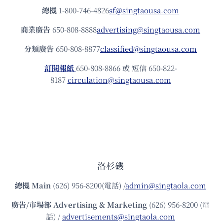
總機
1-800-746-4826
sf@singtaousa.com
商業廣告
650-808-8888
advertising@singtaousa.com
分類廣告
650-808-8877
classified@singtaousa.com
訂閱報紙
650-808-8866 或 短信 650-822-
8187
circulation@singtaousa.com
洛杉磯
總機
Main
(626) 956-8200(電話) /
admin@singtaola.com
廣告/市場部
Advertising & Marketing
(626) 956-8200 (電
話) /
advertisements@singtaola.com