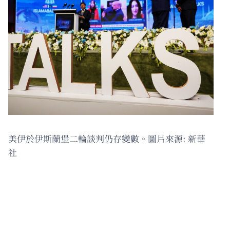
美伊於伊斯蘭堡二輪談判仍存變數。圖片來源: 新華
社