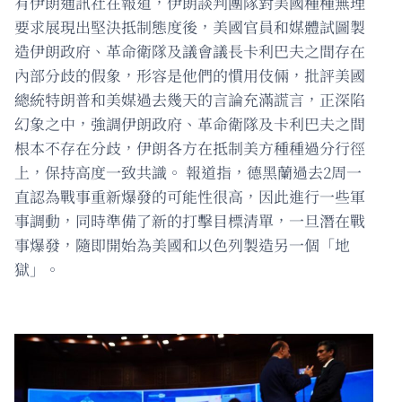
有伊朗通訊社在報道，伊朗談判團隊對美國種種無理
要求展現出堅決抵制態度後，美國官員和媒體試圖製
造伊朗政府、革命衛隊及議會議長卡利巴夫之間存在
內部分歧的假象，形容是他們的慣用伎倆，批評美國
總統特朗普和美媒過去幾天的言論充滿謊言，正深陷
幻象之中，強調伊朗政府、革命衛隊及卡利巴夫之間
根本不存在分歧，伊朗各方在抵制美方種種過分行徑
上，保持高度一致共識。 報道指，德黑蘭過去2周一
直認為戰事重新爆發的可能性很高，因此進行一些軍
事調動，同時準備了新的打擊目標清單，一旦潛在戰
事爆發，隨即開始為美國和以色列製造另一個「地
獄」。