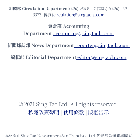
訂閱部 Circulation Department
(626) 956-8227 (電話) /(626) 239-
3323 (傳真)
circulation@singtaola.com
會計部 Accounting
Department
accounting@singtaola.com
新聞採訪部 News Department
reporter@singtaola.com
編輯部 Editorial Department
editor@singtaola.com
© 2021 Sing Tao Ltd. All rights reserved.
私隱政策聲明
|
使⽤條款
|
版權告⽰
本材料由Sing Tao Newspapers San Francisco Ltd.代表星島新聞集團有