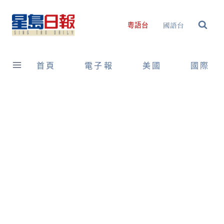
Skip
to
國語台
粵語台
content
首頁
電子報
美國
國際