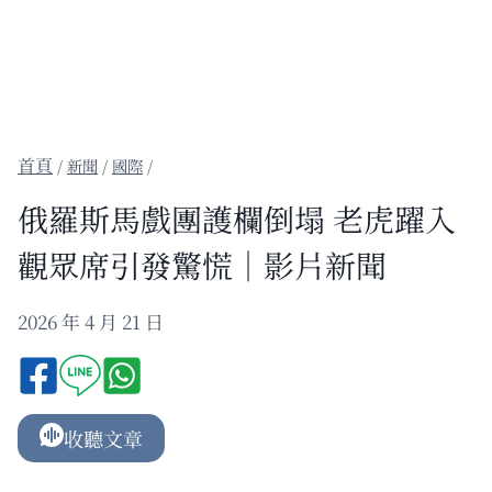
/
新聞
/
國際
/
俄羅斯馬戲團護欄倒塌 老虎躍入
觀眾席引發驚慌｜影片新聞
2026 年 4 月 21 日
收聽文章