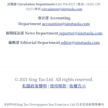
訂閱部 Circulation Department
(626) 956-8227 (電話) /(626) 239-
3323 (傳真)
circulation@singtaola.com
會計部 Accounting
Department
accounting@singtaola.com
新聞採訪部 News Department
reporter@singtaola.com
編輯部 Editorial Department
editor@singtaola.com
© 2021 Sing Tao Ltd. All rights reserved.
私隱政策聲明
|
使⽤條款
|
版權告⽰
本材料由Sing Tao Newspapers San Francisco Ltd.代表星島新聞集團有