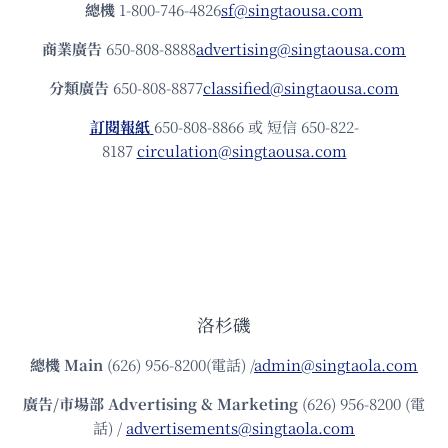
總機
1-800-746-4826
sf@singtaousa.com
商業廣告
650-808-8888
advertising@singtaousa.com
分類廣告
650-808-8877
classified@singtaousa.com
訂閱報紙
650-808-8866 或 短信 650-822-
8187
circulation@singtaousa.com
洛杉磯
總機
Main
(626) 956-8200(電話) /
admin@singtaola.com
廣告/市場部
Advertising & Marketing
(626) 956-8200 (電
話) /
advertisements@singtaola.com