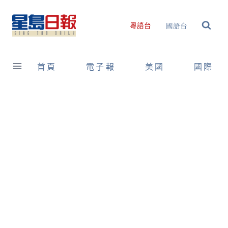
Skip
to
國語台
粵語台
content
首頁
電子報
美國
國際