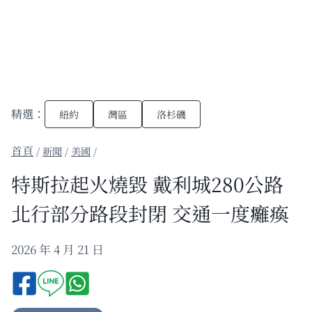
精選：
紐約
灣區
洛杉磯
/
新聞
/
美國
/
特斯拉起火燒毀 戴利城280公路
北行部分路段封閉 交通一度癱瘓
2026 年 4 月 21 日