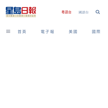
Skip
to
國語台
粵語台
content
首頁
電子報
美國
國際