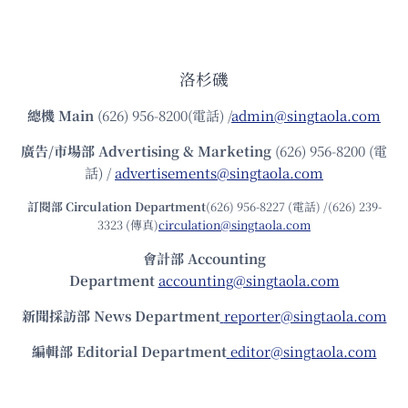
洛杉磯
總機
Main
(626) 956-8200(電話) /
admin@singtaola.com
廣告/市場部
Advertising & Marketing
(626) 956-8200 (電
話) /
advertisements@singtaola.com
訂閱部 Circulation Department
(626) 956-8227 (電話) /(626) 239-
3323 (傳真)
circulation@singtaola.com
會計部 Accounting
Department
accounting@singtaola.com
新聞採訪部 News Department
reporter@singtaola.com
編輯部 Editorial Department
editor@singtaola.com