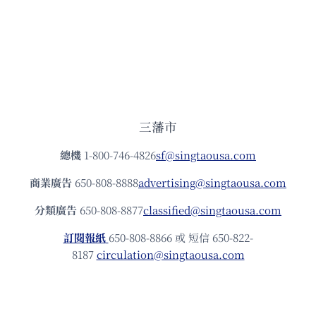
三藩市
總機
1-800-746-4826
sf@singtaousa.com
商業廣告
650-808-8888
advertising@singtaousa.com
分類廣告
650-808-8877
classified@singtaousa.com
訂閱報紙
650-808-8866 或 短信 650-822-
8187
circulation@singtaousa.com