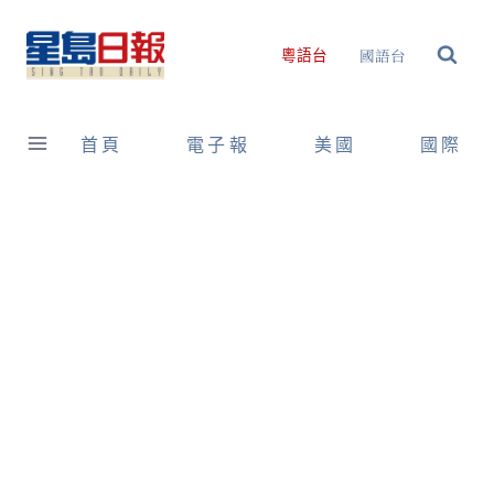
Skip
to
國語台
粵語台
content
首頁
電子報
美國
國際