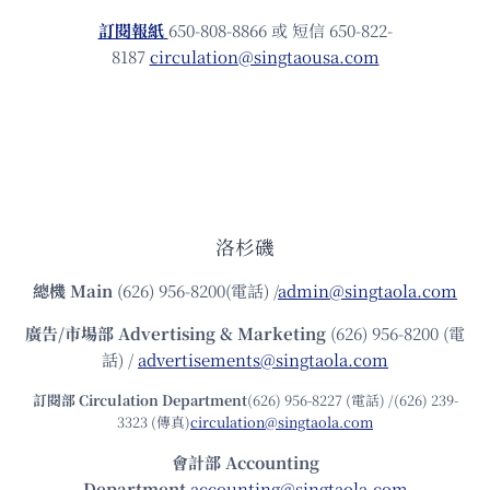
訂閱報紙
650-808-8866 或 短信 650-822-
8187
circulation@singtaousa.com
洛杉磯
總機
Main
(626) 956-8200(電話) /
admin@singtaola.com
廣告/市場部
Advertising & Marketing
(626) 956-8200 (電
話) /
advertisements@singtaola.com
訂閱部 Circulation Department
(626) 956-8227 (電話) /(626) 239-
3323 (傳真)
circulation@singtaola.com
會計部 Accounting
Department
accounting@singtaola.com