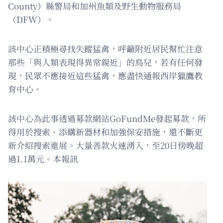
County）縣警局和加州魚類及野生動物服務局
（DFW）。
該中心正積極尋找失蹤猛禽，呼籲附近居民幫忙注意
那些「與人類表現得異常親近」的鳥兒，若有任何發
現，民眾不應接近這些猛禽，應盡快通報西岸獵鷹教
育中心。
該中心為此事透過募款網站GoFundMe發起募款，所
得用於搜索、添購新器材和加強保安措施，還不斷更
新介紹搜索進展。大量善款火速湧入，至20日傍晚超
過1.1萬元。本報訊