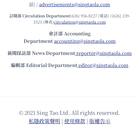
話) /
advertisements@singtaola.com
訂閱部 Circulation Department
(626) 956-8227 (電話) /(626) 239-
3323 (傳真)
circulation@singtaola.com
會計部 Accounting
Department
accounting@singtaola.com
新聞採訪部 News Department
reporter@singtaola.com
編輯部 Editorial Department
editor@singtaola.com
© 2021 Sing Tao Ltd. All rights reserved.
私隱政策聲明
|
使⽤條款
|
版權告⽰