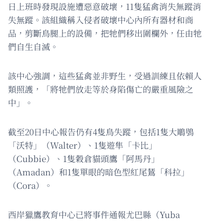
日上班時發現設施遭惡意破壞，11隻猛禽消失無蹤消
失無蹤。該組織稱入侵者破壞中心內所有器材和商
品，剪斷鳥腿上的設備，把牠們移出圍欄外，任由牠
們自生自滅。
該中心強調，這些猛禽並非野生，受過訓練且依賴人
類照護，「將牠們放走等於身陷傷亡的嚴重風險之
中」。
截至20日中心報告仍有4隻鳥失蹤，包括1隻大鵰鴞
「沃特」（Walter）、1隻遊隼「卡比」
（Cubbie）、1隻穀倉貓頭鷹「阿馬丹」
（Amadan）和1隻單眼的暗色型紅尾鵟「科拉」
（Cora）。
西岸獵鷹教育中心已將事件通報尤巴縣（Yuba