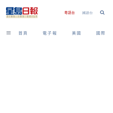
Skip
to
國語台
粵語台
content
首頁
電子報
美國
國際