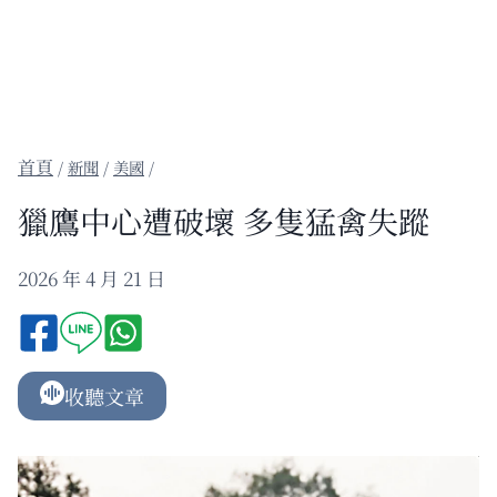
/
新聞
/
美國
/
獵鷹中心遭破壞 多隻猛禽失蹤
2026 年 4 月 21 日
收聽文章