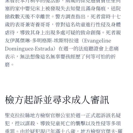
案發於本月稍早的復活節，兩歲的傑克遜寶寶在聖何
塞的家中嬰兒床上被發現失去知覺且滿身傷痕，送院
搶救數天後不幸離世。警方調查指出，死者當時十七
歲的表哥兼寄養哥哥，曾對這名幼童進行性侵及身體
虐待，導致其身上出現多處可疑的致命創傷。死者親
友伊萬傑琳·多明格斯-埃斯特拉達（Evangeline
Dominguez-Estrada）在週一的法庭聽證會上悲痛
表示，無法想像這名無辜嬰孩經歷了何等可怕的折
磨。
檢方起訴並尋求成人審訊
聖克拉拉縣地方檢察官辦公室於週一正式起訴該名疑
犯，控以謀殺、導致兒童死亡的襲擊以及性侵等多項
重罪。由於疑犯現已年滿十八歲，地方檢察官傑夫·羅