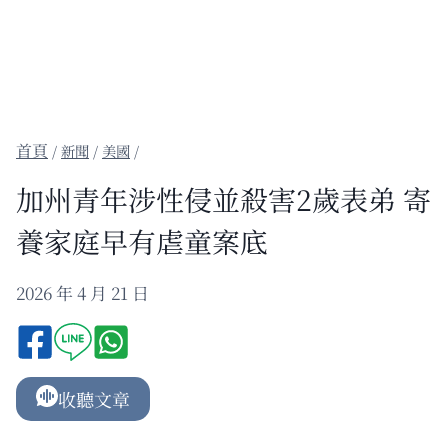
/
新聞
/
美國
/
加州青年涉性侵並殺害2歲表弟 寄
養家庭早有虐童案底
2026 年 4 月 21 日
收聽文章