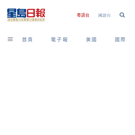
Skip
to
國語台
粵語台
content
首頁
電子報
美國
國際