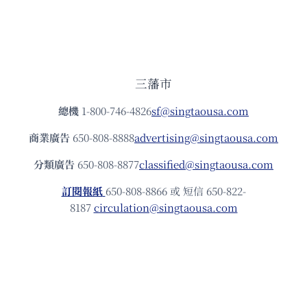
三藩市
總機
1-800-746-4826
sf@singtaousa.com
商業廣告
650-808-8888
advertising@singtaousa.com
分類廣告
650-808-8877
classified@singtaousa.com
訂閱報紙
650-808-8866 或 短信 650-822-
8187
circulation@singtaousa.com