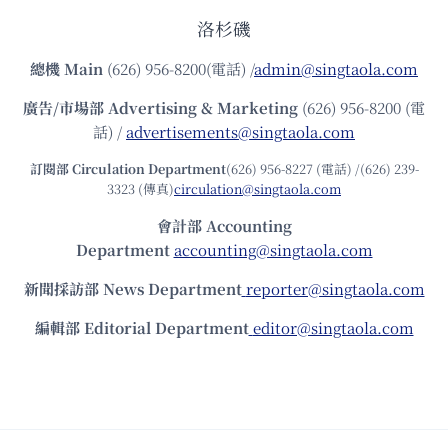
洛杉磯
總機
Main
(626) 956-8200(電話) /
admin@singtaola.com
廣告/市場部
Advertising & Marketing
(626) 956-8200 (電
話) /
advertisements@singtaola.com
訂閱部 Circulation Department
(626) 956-8227 (電話) /(626) 239-
3323 (傳真)
circulation@singtaola.com
會計部 Accounting
Department
accounting@singtaola.com
新聞採訪部 News Department
reporter@singtaola.com
編輯部 Editorial Department
editor@singtaola.com