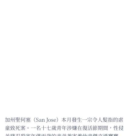
加州聖何塞（San Jose）本月發生一宗令人髮指的虐
童致死案。一名十七歲青年涉嫌在復活節期間，性侵
並殘忍殺害年僅兩歲的表弟兼寄養幼童傑克遜寶寶