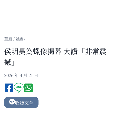
/
娛樂
/
侯明昊為蠟像揭幕 大讚「非常震
撼」
2026 年 4 月 21 日
收聽文章