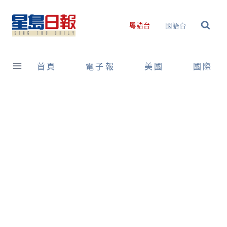
Skip
to
國語台
粵語台
content
首頁
電子報
美國
國際