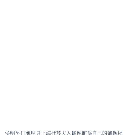
侯明昊日前現身上海杜莎夫人蠟像館為自己的蠟像揭