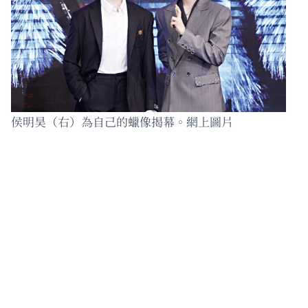
侯明昊（右）為自己的蠟像揭幕。網上圖片