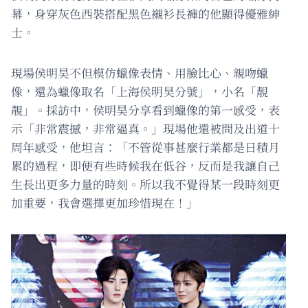
幕，身穿灰色西裝搭配黑色襯衫長褲的他顯得優雅紳
士。
現場侯明昊不但模仿蠟像表情、用臉比心、親吻蠟
像，還為蠟像取名「上海侯明昊分號」，小名「靚
靚」。採訪中，侯明昊分享看到蠟像的第一感受，表
示「非常震撼，非常逼真。」現場他還被問及出道十
周年感受，他坦言：「不管從事甚麼行業都是日積月
累的過程，即便有些時候我在低谷，反而是我讓自己
生長出更多力量的時刻。所以我不覺得某一段時刻更
加重要，我會選擇更加珍惜現在！」