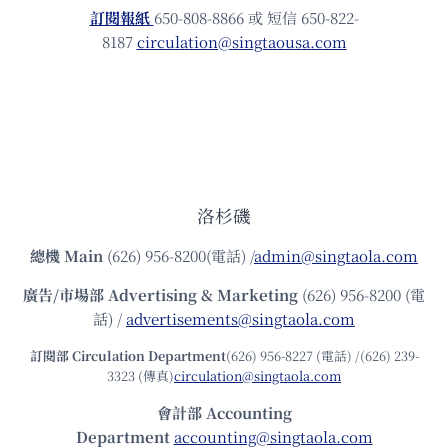
訂閱報紙
650-808-8866 或 短信 650-822-
8187
circulation@singtaousa.com
洛杉磯
總機
Main
(626) 956-8200(電話) /
admin@singtaola.com
廣告/市場部
Advertising & Marketing
(626) 956-8200 (電
話) /
advertisements@singtaola.com
訂閱部 Circulation Department
(626) 956-8227 (電話) /(626) 239-
3323 (傳真)
circulation@singtaola.com
會計部 Accounting
Department
accounting@singtaola.com