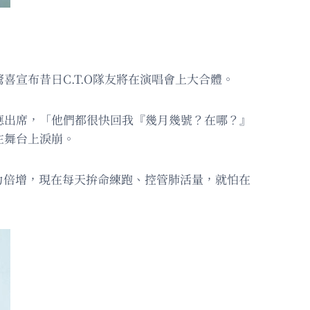
喜宣布昔日C.T.O隊友將在演唱會上大合體。
答應出席，「他們都很快回我『幾月幾號？在哪？』
在舞台上淚崩。
力倍增，現在每天拚命練跑、控管肺活量，就怕在