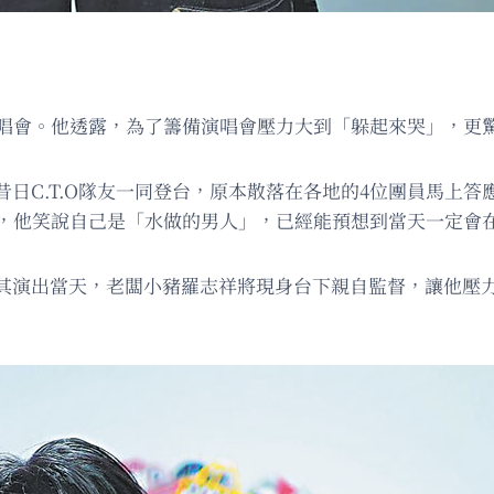
演唱會。他透露，為了籌備演唱會壓力大到「躲起來哭」，更驚
日C.T.O隊友一同登台，原本散落在各地的4位團員馬上
獻唱，他笑說自己是「水做的男人」，已經能預想到當天一定會
其演出當天，老闆小豬羅志祥將現身台下親自監督，讓他壓