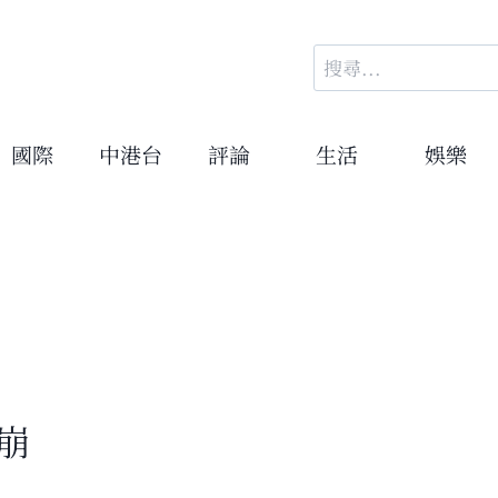
搜
尋
關
鍵
國際
中港台
評論
生活
娛樂
字:
崩