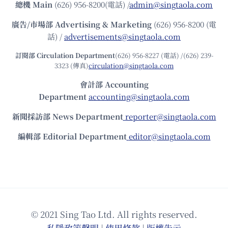
總機
Main
(626) 956-8200(電話) /
admin@singtaola.com
廣告/市場部
Advertising & Marketing
(626) 956-8200 (電
話) /
advertisements@singtaola.com
訂閱部 Circulation Department
(626) 956-8227 (電話) /(626) 239-
3323 (傳真)
circulation@singtaola.com
會計部 Accounting
Department
accounting@singtaola.com
新聞採訪部 News Department
reporter@singtaola.com
編輯部 Editorial Department
editor@singtaola.com
© 2021 Sing Tao Ltd. All rights reserved.
私隱政策聲明
|
使⽤條款
|
版權告⽰