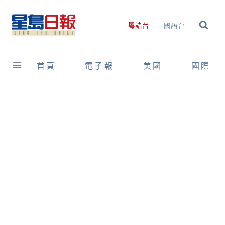
Skip
to
國語台
粵語台
content
首頁
電子報
美國
國際