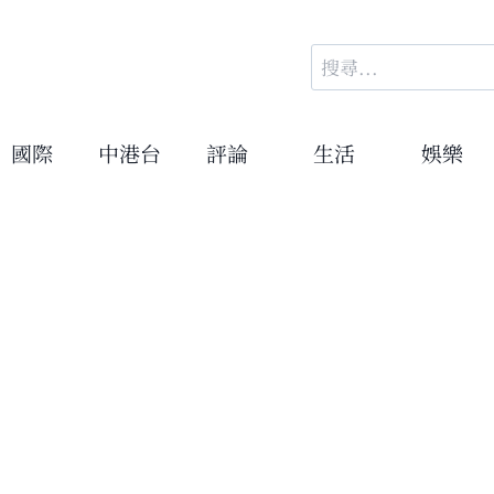
搜
尋
關
鍵
國際
中港台
評論
生活
娛樂
字: