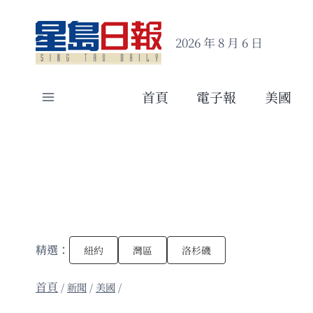
Skip
to
2026 年 8 月 6 日
content
首頁
電子報
美國
精選：
紐約
灣區
洛杉磯
/
新聞
/
美國
/