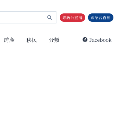
粵語台直播
國語台直播
房產
移民
分類
Facebook