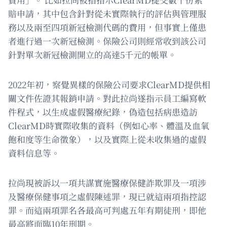
賠申請，其中包含針對從未實際執行的評估與管理服
務以及兩至四項新冠檢測代碼的費用，但事實上僅患
者進行過一次新冠檢測。保險公司則經常收到該公司
針對單次新冠檢測開立的高達5千元的帳單。
2022年初，察覺異樣的保險公司要求ClearMD提供相
關文件佐證其報銷申請。對此拉尚遂指示員工編寫軟
件程式，以生成虛假醫療紀錄，偽造包括病患造訪
ClearMD時實際收集的資料（例如心率、體溫及血氧
飽和度等生命徵象），以及實際上從未收集過的虛假
資料信息等。
拉尚現被訴以一項共謀實施醫療保健詐欺罪及一項涉
及醫療保健事項之虛假陳述罪，現已就這兩項指控認
罪。而這兩項罪名各最高可判處五年有期徒刑，即他
最高將面臨10年刑期。