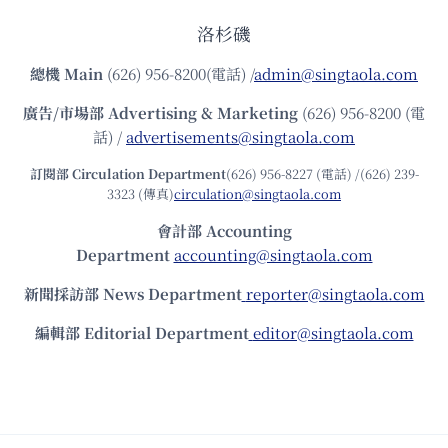
洛杉磯
總機
Main
(626) 956-8200(電話) /
admin@singtaola.com
廣告/市場部
Advertising & Marketing
(626) 956-8200 (電
話) /
advertisements@singtaola.com
訂閱部 Circulation Department
(626) 956-8227 (電話) /(626) 239-
3323 (傳真)
circulation@singtaola.com
會計部 Accounting
Department
accounting@singtaola.com
新聞採訪部 News Department
reporter@singtaola.com
編輯部 Editorial Department
editor@singtaola.com