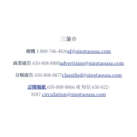
三藩市
總機
1-800-746-4826
sf@singtaousa.com
商業廣告
650-808-8888
advertising@singtaousa.com
分類廣告
650-808-8877
classified@singtaousa.com
訂閱報紙
650-808-8866 或 短信 650-822-
8187
circulation@singtaousa.com