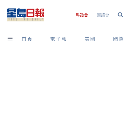
Skip
to
國語台
粵語台
content
首頁
電子報
美國
國際