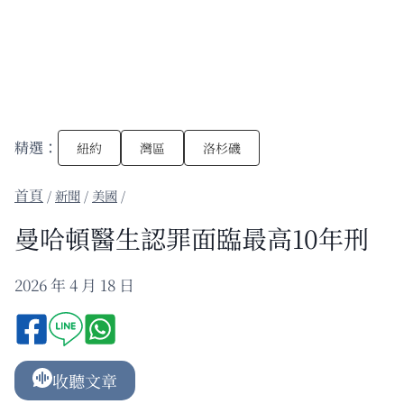
精選：
紐約
灣區
洛杉磯
/
新聞
/
美國
/
曼哈頓醫生認罪面臨最高10年刑
2026 年 4 月 18 日
收聽文章