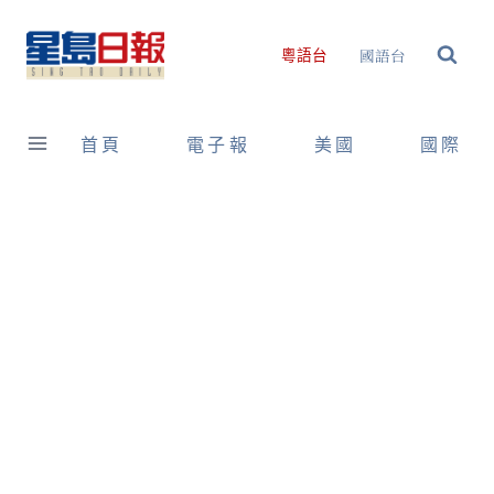
Skip
to
國語台
粵語台
content
首頁
電子報
美國
國際