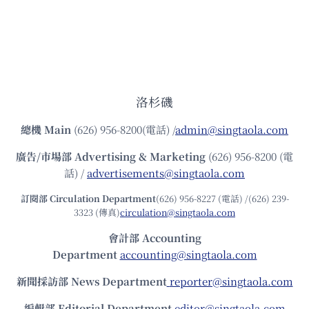
洛杉磯
總機
Main
(626) 956-8200(電話) /
admin@singtaola.com
廣告/市場部
Advertising & Marketing
(626) 956-8200 (電
話) /
advertisements@singtaola.com
訂閱部 Circulation Department
(626) 956-8227 (電話) /(626) 239-
3323 (傳真)
circulation@singtaola.com
會計部 Accounting
Department
accounting@singtaola.com
新聞採訪部 News Department
reporter@singtaola.com
編輯部 Editorial Department
editor@singtaola.com