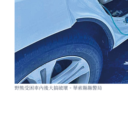
野熊受困車內後大搞破壞。華索縣縣警局