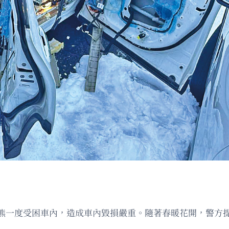
熊一度受困車內，造成車內毀損嚴重。隨著春暖花開，警方