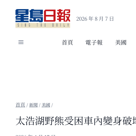
Skip
to
2026 年 8 月 7 日
content
首頁
電子報
美國
/
新聞
/
美國
/
太浩湖野熊受困車內變身破