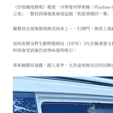
《沙加緬度蜂報》報道，內華達州華索縣（Washoe
之客」，警員到場後就發現這個「相當滑稽的一幕」
縣警員在現場發現熊受困車上。一打開門，熊馬上逃
加州魚類及野生動物服務局（DFW）3月在臉書發
特別會受到強烈食物味道所吸引。
華索縣警局透露，踏入春季，太浩盆地熊出沒的活動