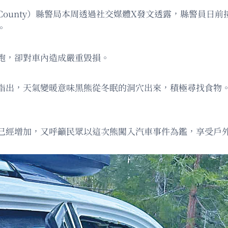
 County）縣警局本周透過社交媒體X發文透露，縣警員
。
跑，卻對車內造成嚴重毀損。
文指出，天氣變暖意味黑熊從冬眠的洞穴出來，積極尋找食物
已經增加，又呼籲民眾以這次熊闖入汽車事件為鑑，享受戶