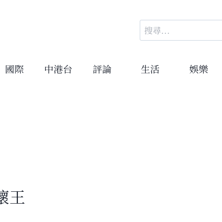
搜
尋
關
鍵
國際
中港台
評論
生活
娛樂
字:
壞王