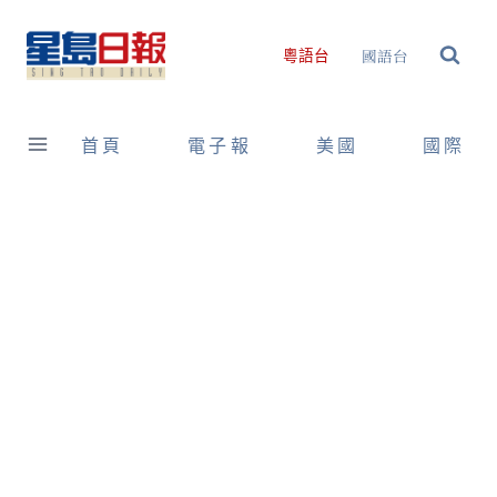
Skip
to
國語台
粵語台
content
首頁
電子報
美國
國際