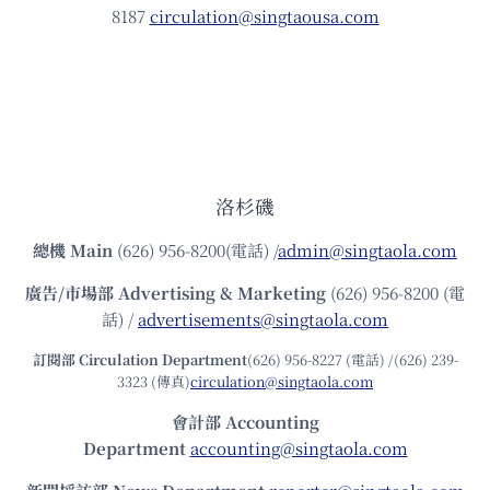
8187
circulation@singtaousa.com
洛杉磯
總機
Main
(626) 956-8200(電話) /
admin@singtaola.com
廣告/市場部
Advertising & Marketing
(626) 956-8200 (電
話) /
advertisements@singtaola.com
訂閱部 Circulation Department
(626) 956-8227 (電話) /(626) 239-
3323 (傳真)
circulation@singtaola.com
會計部 Accounting
Department
accounting@singtaola.com