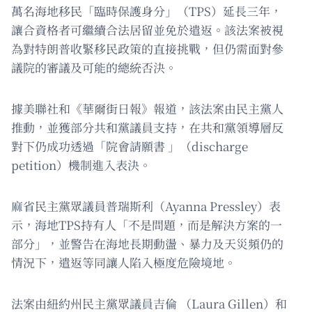
萬名海地移民「臨時保護身分」（TPS）延長三年，
讓合資格者可繼續合法居留並免於遣返。該法案被視
為對特朗普收緊移民政策的直接挑戰，但仍需面對參
議院的審議及可能的總統否決。
據美聯社和《華爾街日報》報道，該法案由民主黨人
推動，並獲部分共和黨議員支持，在共和黨領導層反
對下仍成功透過「院會請願書 」（discharge
petition）機制進入表決。
麻省民主黨眾議員普瑞斯利（Ayanna Pressley）表
示，海地TPS持有人「不是問題，而是解決方案的一
部分」，並警告在海地長期動盪、暴力及天災頻仍的
情況下，遣返等同讓人陷入極度危險境地。
法案由紐約州民主黨眾議員吉倫 （Laura Gillen）和